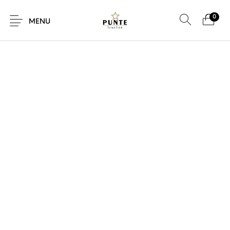
0
SALE!
MENU
Sale
Sieraden
Horloges
Brillen
Giftcard
Accessoires