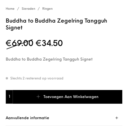
Home
/
Sieraden
/
Ringen
Buddha to Buddha Zegelring Tangguh
Signet
Oorspronkelijke prijs w
Huidige prijs is: 
€
69.00
€
34.50
Buddha to Buddha Zegelring Tangguh Signet
Slechts 2 resterend op voorraad
Buddha to Buddha Zegelring Tangguh Signet aantal
Toevoegen Aan Winkelwagen
Aanvullende informatie