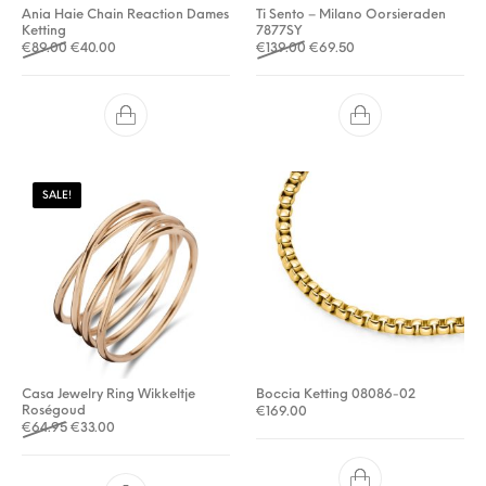
Ania Haie Chain Reaction Dames
Ti Sento – Milano Oorsieraden
Ketting
7877SY
Oorspronkelijke prijs was: €89.00.
Huidige prijs is: €40.00.
Oorspronkelijke prijs was: €
Huidige prijs is: €69.
€
89.00
€
40.00
€
139.00
€
69.50
SALE!
Casa Jewelry Ring Wikkeltje
Boccia Ketting 08086-02
Roségoud
€
169.00
Oorspronkelijke prijs was: €64.95.
Huidige prijs is: €33.00.
€
64.95
€
33.00