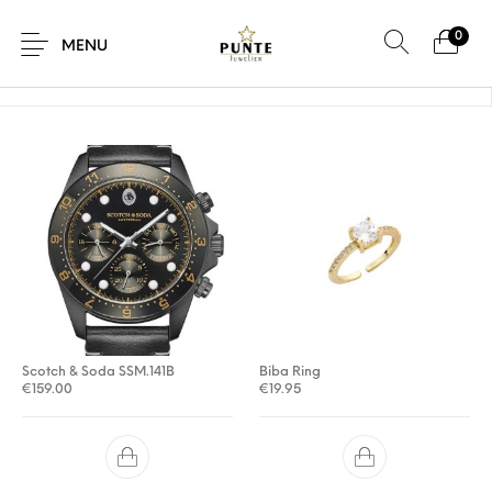
0
Home
/
Product Verzendtijd
/
12 tot 5 werkdagen
MENU
Sale
Sieraden
Horloges
Brillen
Giftcard
Accessoires
Scotch & Soda SSM.141B
Biba Ring
€
159.00
€
19.95