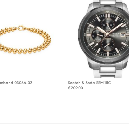
rmband 03066-02
Scotch & Soda SSM.111C
€
209.00