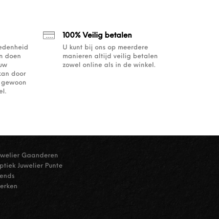
100% Veilig betalen
redenheid
U kunt bij ons op meerdere
an doen
manieren altijd veilig betalen
ouw
zowel online als in de winkel.
kan door
of gewoon
l.
uwelier Gaanderen
ptiek Juwelier Punte
rends
erken