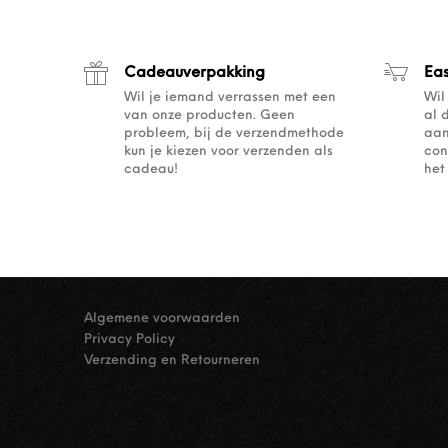
Cadeauverpakking
Ea
Wil je iemand verrassen met een
Wil
van onze producten. Geen
al 
probleem, bij de verzendmethode
aan
kun je kiezen voor verzenden als
con
cadeau!
het
Algemene voorwaarden
Privacy Policy
Verzending en Retourneren