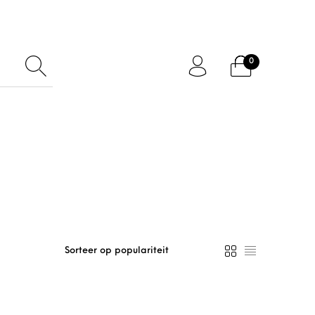
0
ftcard
Accessoires