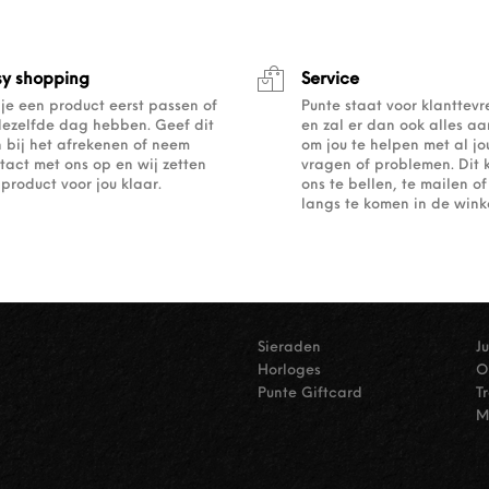
sy shopping
Service
 je een product eerst passen of
Punte staat voor klanttev
dezelfde dag hebben. Geef dit
en zal er dan ook alles a
 bij het afrekenen of neem
om jou te helpen met al j
tact met ons op en wij zetten
vragen of problemen. Dit 
 product voor jou klaar.
ons te bellen, te mailen 
langs te komen in de winke
Sieraden
J
Horloges
O
Punte Giftcard
T
M