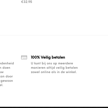
€
32.95
100% Veilig betalen
redenheid
U kunt bij ons op meerdere
an doen
manieren altijd veilig betalen
ouw
zowel online als in de winkel.
kan door
of gewoon
l.