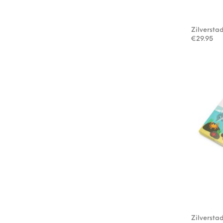
Zilversta
€
29.95
Zilversta