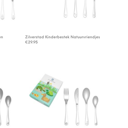
en
Zilverstad Kinderbestek Natuurvriendjes
€
29.95