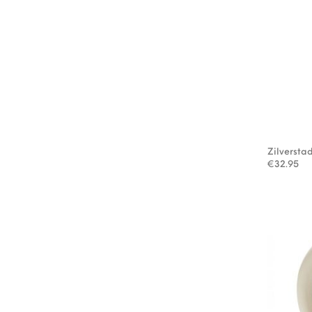
Zilversta
€
32.95