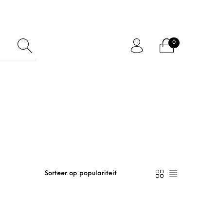
0
ftcard
Accessoires