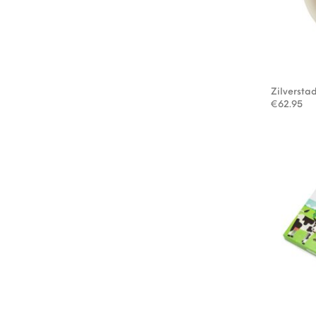
Zilverst
€
62.95