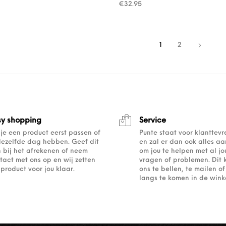
€
32.95
1
2
sy shopping
Service
 je een product eerst passen of
Punte staat voor klanttev
dezelfde dag hebben. Geef dit
en zal er dan ook alles a
 bij het afrekenen of neem
om jou te helpen met al j
tact met ons op en wij zetten
vragen of problemen. Dit 
 product voor jou klaar.
ons te bellen, te mailen 
langs te komen in de winke