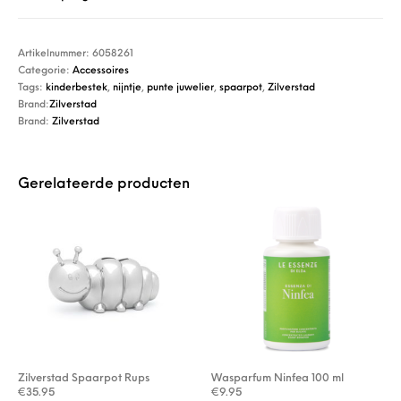
Artikelnummer:
6058261
Categorie:
Accessoires
Tags:
kinderbestek
,
nijntje
,
punte juwelier
,
spaarpot
,
Zilverstad
Brand:
Zilverstad
Brand:
Zilverstad
Gerelateerde producten
Zilverstad Spaarpot Rups
Wasparfum Ninfea 100 ml
€
35.95
€
9.95