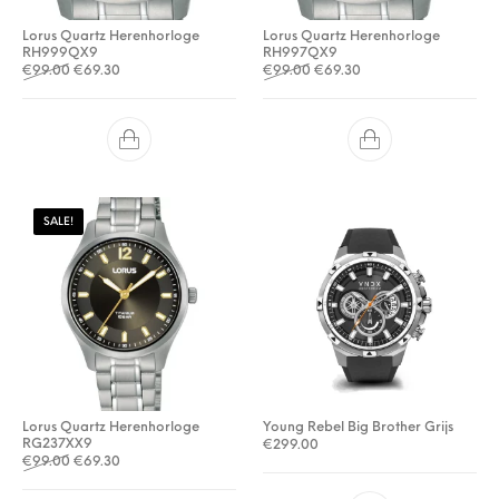
Lorus Quartz Herenhorloge
Lorus Quartz Herenhorloge
RH999QX9
RH997QX9
Oorspronkelijke prijs was: €99.00.
Huidige prijs is: €69.30.
Oorspronkelijke prijs was: €
Huidige prijs is: €69.3
€
99.00
€
69.30
€
99.00
€
69.30
SALE!
Lorus Quartz Herenhorloge
Young Rebel Big Brother Grijs
RG237XX9
€
299.00
Oorspronkelijke prijs was: €99.00.
Huidige prijs is: €69.30.
€
99.00
€
69.30