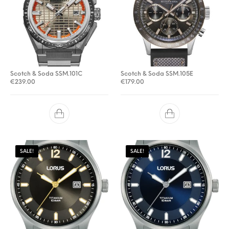
Scotch & Soda SSM.101C
Scotch & Soda SSM.105E
€
239.00
€
179.00
SALE!
SALE!