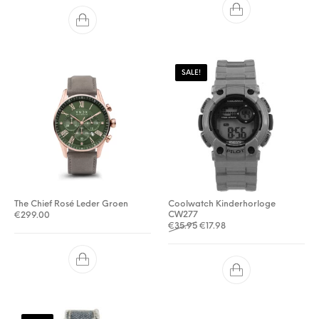
SALE!
The Chief Rosé Leder Groen
Coolwatch Kinderhorloge
CW277
€
299.00
Oorspronkelijke prijs was: €3
Huidige prijs is: €17.98.
€
35.95
€
17.98