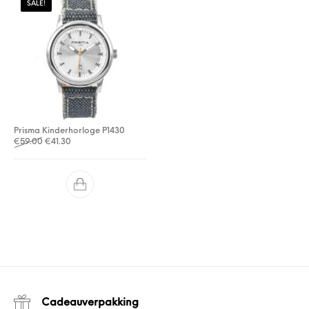
SALE!
Prisma Kinderhorloge P1430
Oorspronkelijke prijs was: €59.00.
Huidige prijs is: €41.30.
€
59.00
€
41.30
Cadeauverpakking