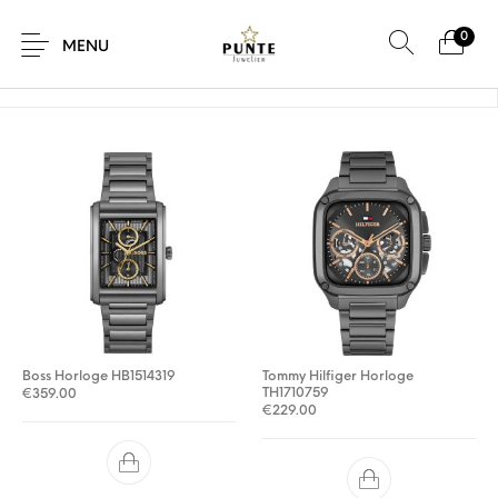
0
Home
/
Product Kleur van horlogeband
/
Grijs
MENU
Sale
Sieraden
Horloges
Brillen
Giftcard
Accessoires
Boss Horloge HB1514319
Tommy Hilfiger Horloge
TH1710759
€
359.00
€
229.00