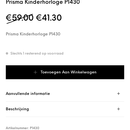
Prisma Kinderhorloge P1430
Oorspronkelijke prijs w
Huidige prijs is: €
€
59.00
€
41.30
Prisma Kinderhorloge P1430
Slechts 1 resterend op voorraad
Prisma Kinderhorloge P1430 aantal
Toevoegen Aan Winkelwagen
Aanvullende informatie
Beschrijving
Artikelnummer:
P1430