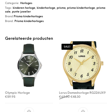
Categorie:
Horloges
Tags:
kinderen horloge
,
kinderhorloge
,
prisma
,
prisma kinderhorloge
,
prisma
sale
,
punte juwelier
Brand:
Prisma kinderhorloges
Brand:
Prisma kinderhorloges
Gerelateerde producten
SALE!
Olympic Horloge
Lorus Dameshorloge RG226UX9
Oorspronkelijke prijs was: €
Huidige prijs is: €48.30
€
59.95
€
69.00
€
48.30