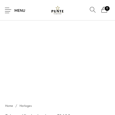
0
SALE!
MENU
Sale
Sieraden
Horloges
Brillen
Giftcard
Accessoires
Home
/
Horloges