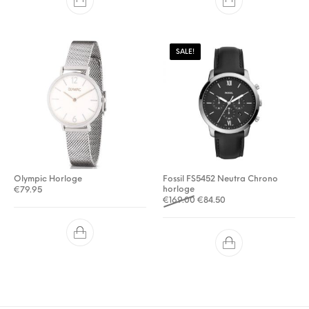
SALE!
Olympic Horloge
Fossil FS5452 Neutra Chrono
horloge
€
79.95
Oorspronkelijke prijs was: €
Huidige prijs is: €84.
€
169.00
€
84.50