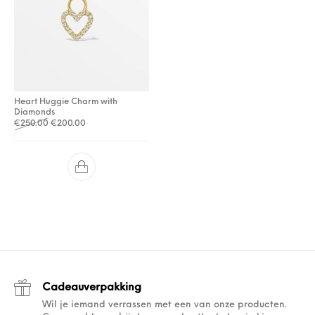
Heart Huggie Charm with
Diamonds
Oorspronkelijke prijs was: €250.00.
Huidige prijs is: €200.00.
€
250.00
€
200.00
Cadeauverpakking
Wil je iemand verrassen met een van onze producten.