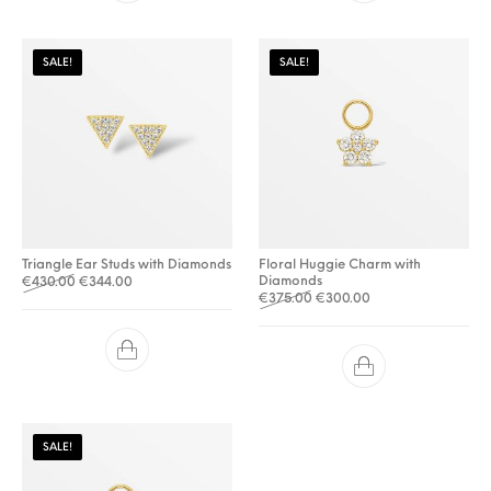
SALE!
SALE!
Triangle Ear Studs with Diamonds
Floral Huggie Charm with
Oorspronkelijke prijs was: €430.00.
Huidige prijs is: €344.00.
Diamonds
€
430.00
€
344.00
Oorspronkelijke prijs was: 
Huidige prijs is: €3
€
375.00
€
300.00
SALE!