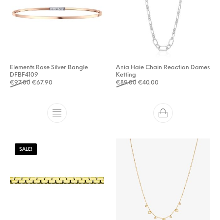
Elements Rose Silver Bangle
Ania Haie Chain Reaction Dames
DFBF4109
Ketting
Oorspronkelijke prijs was: €97.00.
Huidige prijs is: €67.90.
Oorspronkelijke prijs was: €
Huidige prijs is: €40.0
€
97.00
€
67.90
€
89.00
€
40.00
SALE!