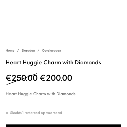
Home
/
Sieraden
/
Oorsieraden
Heart Huggie Charm with Diamonds
Oorspronkelijke prijs 
Huidige prijs i
€
250.00
€
200.00
Heart Huggie Charm with Diamonds
Slechts 1 resterend op voorraad
Heart Huggie Charm with Diamonds aantal