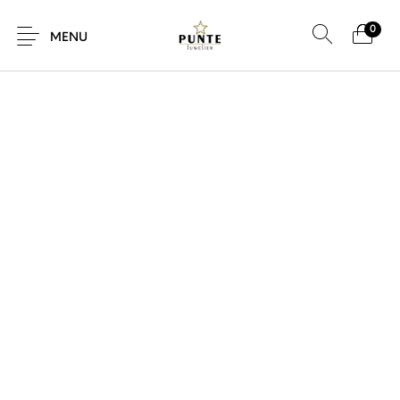
0
SALE!
MENU
Sale
Sieraden
Horloges
Brillen
Giftcard
Accessoires