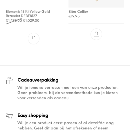
Elements 18 Kt Yellow Gold
Biba Collier
Bracelet DFBF8127
€
19.95
Oorspronkelijke prijs was: €1,470.00.
Huidige prijs is: €1,029.00.
€
1,470.00
€
1,029.00
Cadeauverpakking
Wil je iemand verrassen met een van onze producten.
Geen probleem, bij de verzendmethode kun je kiezen
voor verzenden als cadeau!
Easy shopping
Wil je een product eerst passen of al dezelfde dag
hebben. Geef dit aan bij het afrekenen of neem