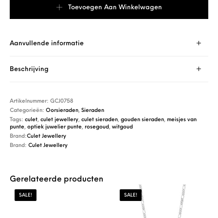
Toevoegen Aan Winkelwagen
Aanvullende informatie
Beschrijving
Artikelnummer:
GCJ0758
Categorieën:
Oorsieraden
,
Sieraden
Tags:
culet
,
culet jewellery
,
culet sieraden
,
gouden sieraden
,
meisjes van
punte
,
optiek juwelier punte
,
rosegoud
,
witgoud
Brand:
Culet Jewellery
Brand:
Culet Jewellery
Gerelateerde producten
SALE!
SALE!