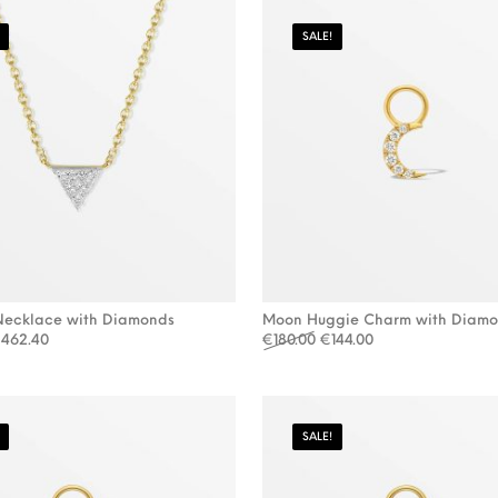
SALE!
 Necklace with Diamonds
Moon Huggie Charm with Diam
orspronkelijke prijs was: €578.00.
Huidige prijs is: €462.40.
Oorspronkelijke prijs was
Huidige prijs is: 
€
462.40
€
180.00
€
144.00
SALE!