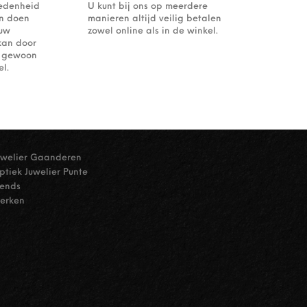
redenheid
U kunt bij ons op meerdere
an doen
manieren altijd veilig betalen
ouw
zowel online als in de winkel.
kan door
of gewoon
l.
uwelier Gaanderen
ptiek Juwelier Punte
rends
erken