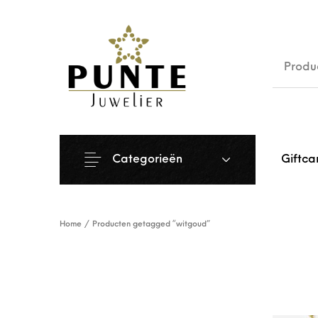
Sale
Siera
Categorieën
Giftca
Home
/
Producten getagged “witgoud”