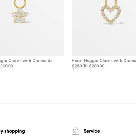
uggie Charm with Diamonds
Heart Huggie Charm with Diam
orspronkelijke prijs was: €375.00.
Huidige prijs is: €300.00.
Oorspronkelijke prijs wa
Huidige prijs is:
€
300.00
€
250.00
€
200.00
sy shopping
Service