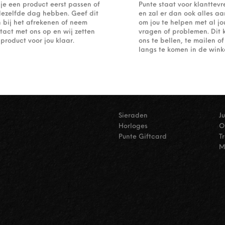
 je een product eerst passen of
Punte staat voor klanttev
dezelfde dag hebben. Geef dit
en zal er dan ook alles a
 bij het afrekenen of neem
om jou te helpen met al j
tact met ons op en wij zetten
vragen of problemen. Dit 
 product voor jou klaar.
ons te bellen, te mailen 
langs te komen in de winke
Sieraden
J
Horloges
O
Punte Giftcard
T
M