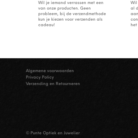
Wil je iemand verrassen met een
Wil
van onze producten. Geen
al 
probleem, bij de verzendmethode
aan
kun je kiezen voor verzenden als
con
cadeau!
het
Algemene voorwaarden
Privacy Policy
Verzending en Retourneren
© Punte Optiek en Juwelier