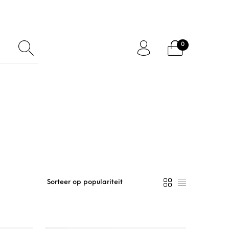
0
ftcard
Accessoires