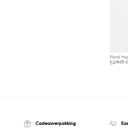
Floral H
O
€
375.00
Cadeauverpakking
Ea