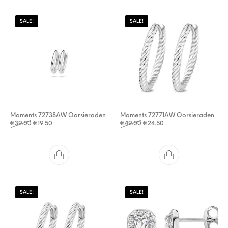
SALE!
SALE!
Moments 72738AW Oorsieraden
Moments 72771AW Oorsieraden
Oorspronkelijke prijs was: €39.00.
Huidige prijs is: €19.50.
Oorspronkelijke prijs was: €
Huidige prijs is: €24.5
€
39.00
€
19.50
€
49.00
€
24.50
SALE!
SALE!