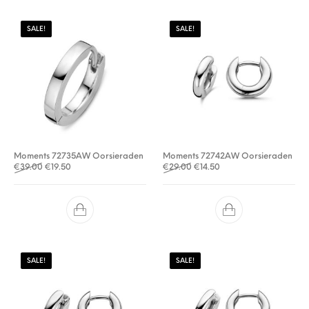
SALE!
SALE!
Moments 72735AW Oorsieraden
Moments 72742AW Oorsieraden
Oorspronkelijke prijs was: €39.00.
Huidige prijs is: €19.50.
Oorspronkelijke prijs was: €
Huidige prijs is: €14.50.
€
39.00
€
19.50
€
29.00
€
14.50
SALE!
SALE!