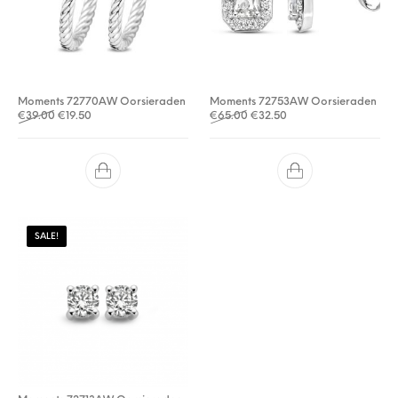
Moments 72770AW Oorsieraden
Moments 72753AW Oorsieraden
Oorspronkelijke prijs was: €39.00.
Huidige prijs is: €19.50.
Oorspronkelijke prijs was: €
Huidige prijs is: €32.5
€
39.00
€
19.50
€
65.00
€
32.50
SALE!