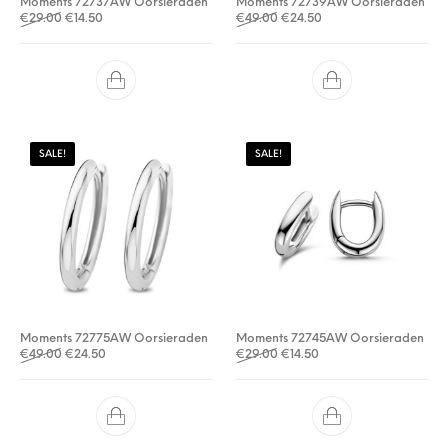
Moments 72737AW Oorsieraden
Moments 72739AW Oorsieraden
Oorspronkelijke prijs was: €29.00.
Huidige prijs is: €14.50.
Oorspronkelijke prijs was: €
Huidige prijs is: €24.5
€
29.00
€
14.50
€
49.00
€
24.50
SALE!
SALE!
Moments 72775AW Oorsieraden
Moments 72745AW Oorsieraden
Oorspronkelijke prijs was: €49.00.
Huidige prijs is: €24.50.
Oorspronkelijke prijs was: €
Huidige prijs is: €14.50.
€
49.00
€
24.50
€
29.00
€
14.50