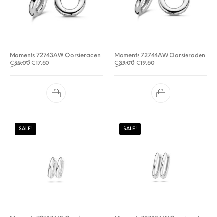
Moments 72743AW Oorsieraden
Moments 72744AW Oorsieraden
Oorspronkelijke prijs was: €35.00.
Huidige prijs is: €17.50.
Oorspronkelijke prijs was: €
Huidige prijs is: €19.50.
€
35.00
€
17.50
€
39.00
€
19.50
SALE!
SALE!