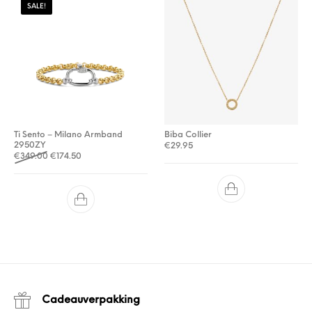
SALE!
Ti Sento – Milano Armband
Biba Collier
2950ZY
€
29.95
Oorspronkelijke prijs was: €349.00.
Huidige prijs is: €174.50.
€
349.00
€
174.50
Cadeauverpakking