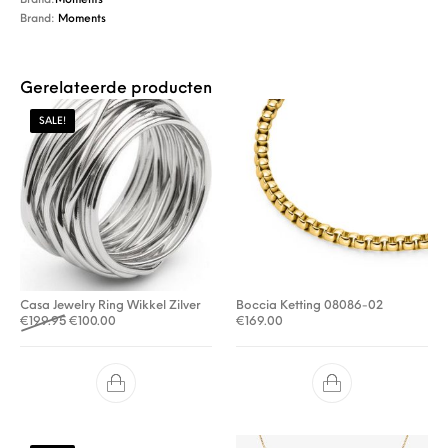
Brand:
Moments
Brand:
Moments
Gerelateerde producten
SALE!
Casa Jewelry Ring Wikkel Zilver
Boccia Ketting 08086-02
Oorspronkelijke prijs was: €199.95.
Huidige prijs is: €100.00.
€
199.95
€
100.00
€
169.00