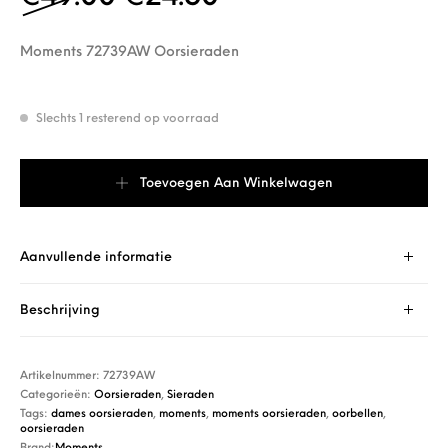
Moments 72739AW Oorsieraden
Slechts 1 resterend op voorraad
Moments 72739AW Oorsieraden aantal
Toevoegen Aan Winkelwagen
Aanvullende informatie
Beschrijving
Artikelnummer:
72739AW
Categorieën:
Oorsieraden
,
Sieraden
Tags:
dames oorsieraden
,
moments
,
moments oorsieraden
,
oorbellen
,
oorsieraden