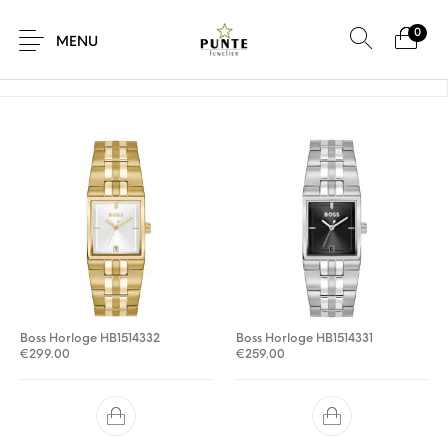
0
Home
/
Producten getagged “hugo boss horloge”
MENU
Sale
Sieraden
Horloges
Brillen
Giftcard
Accessoires
Boss Horloge HB1514332
Boss Horloge HB1514331
€
299.00
€
259.00