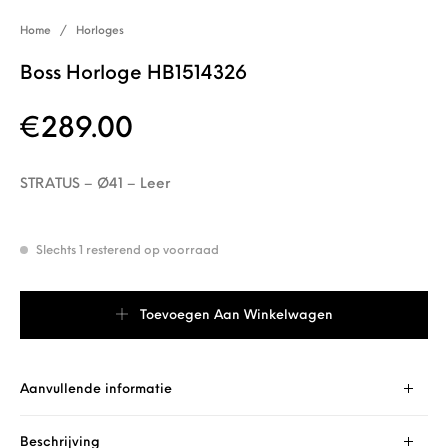
Home
/
Horloges
Boss Horloge HB1514326
€
289.00
STRATUS – Ø41 – Leer
Slechts 1 resterend op voorraad
Boss Horloge HB1514326 aantal
Toevoegen Aan Winkelwagen
Aanvullende informatie
Beschrijving