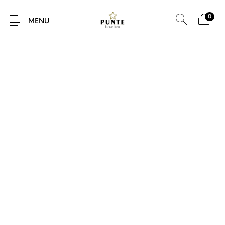
0
MENU
Sale
Sieraden
Horloges
Brillen
Giftcard
Accessoires