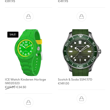
€
89.95
€
49.95
SALE!
ICE Watch Kinderen Horloge
Scotch & Soda SSM.117D
IW020323
€
149.00
Oorspronkelijke prijs was: €69.00.
Huidige prijs is: €34.50.
€
69.00
€
34.50