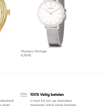
Olympic Horloge
: €69.00.
8.30.
€
79.95
100% Veilig betalen
redenheid
U kunt bij ons op meerdere
an doen
manieren altijd veilig betalen