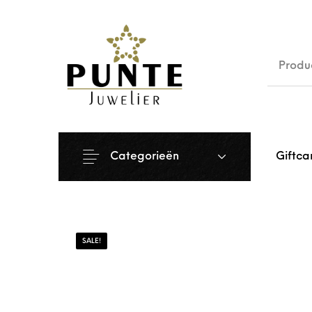
Sale
Siera
Categorieën
Giftca
SALE!