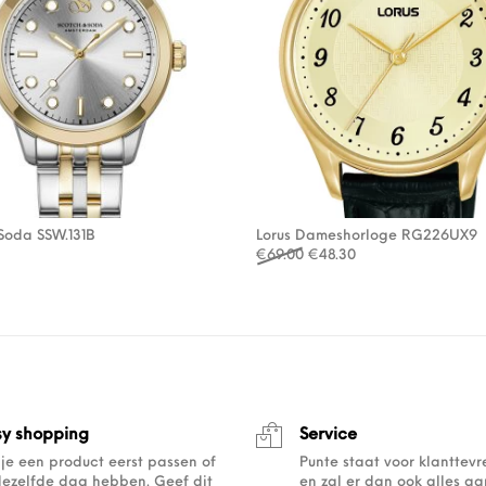
Soda SSW.131B
Lorus Dameshorloge RG226UX9
Oorspronkelijke prijs was
Huidige prijs is: €4
€
69.00
€
48.30
sy shopping
Service
 je een product eerst passen of
Punte staat voor klanttev
dezelfde dag hebben. Geef dit
en zal er dan ook alles a