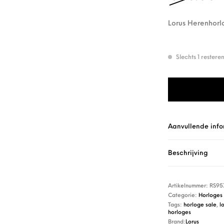
Lorus Herenhor
Slechts 1 rester
Lorus Herenhorl
Aanvullende info
Beschrijving
Artikelnummer:
RS95
Categorie:
Horloges
Tags:
horloge sale
,
l
horloges
Brand:
Lorus