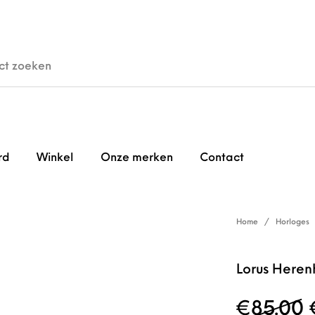
den
Horloges
Brillen
Gi
rd
Winkel
Onze merken
Contact
Home
/
Horloges
Lorus Here
€
85.00