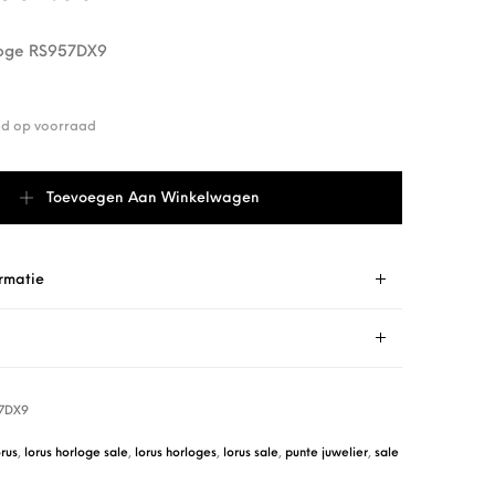
loge RS957DX9
end op voorraad
oge RS957DX9 aantal
Toevoegen Aan Winkelwagen
rmatie
7DX9
orus
,
lorus horloge sale
,
lorus horloges
,
lorus sale
,
punte juwelier
,
sale