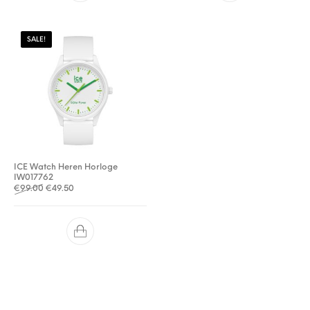
SALE!
ICE Watch Heren Horloge
IW017762
Oorspronkelijke prijs was: €99.00.
Huidige prijs is: €49.50.
€
99.00
€
49.50