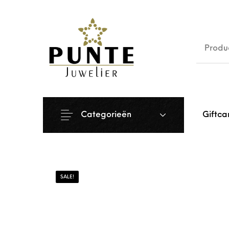
Sale
Siera
Categorieën
Giftca
SALE!