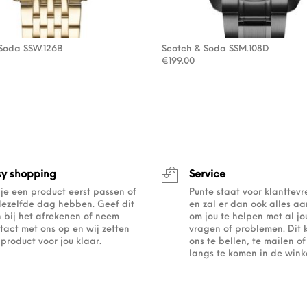
Soda SSW.126B
Scotch & Soda SSM.108D
€
199.00
sy shopping
Service
 je een product eerst passen of
Punte staat voor klanttev
dezelfde dag hebben. Geef dit
en zal er dan ook alles a
 bij het afrekenen of neem
om jou te helpen met al j
tact met ons op en wij zetten
vragen of problemen. Dit 
 product voor jou klaar.
ons te bellen, te mailen 
langs te komen in de winke