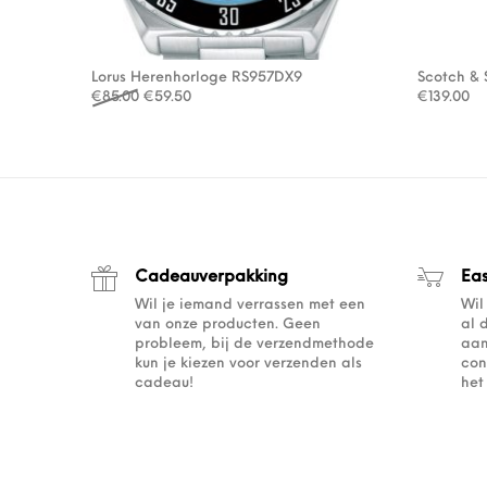
Lorus Herenhorloge RS957DX9
Scotch & 
Oorspronkelijke prijs was: €85.00.
Huidige prijs is: €59.50.
€
85.00
€
59.50
€
139.00
Cadeauverpakking
Ea
Wil je iemand verrassen met een
Wil
van onze producten. Geen
al 
probleem, bij de verzendmethode
aan
kun je kiezen voor verzenden als
con
cadeau!
het