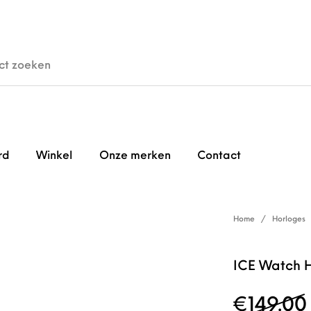
den
Horloges
Brillen
Gi
rd
Winkel
Onze merken
Contact
Home
/
Horloges
ICE Watch 
€
149.00