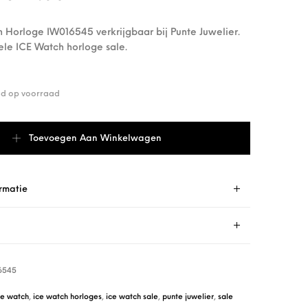
 Horloge IW016545 verkrijgbaar bij Punte Juwelier.
ele ICE Watch horloge sale.
end op voorraad
 Horloge IW016545 aantal
Toevoegen Aan Winkelwagen
rmatie
6545
ce watch
,
ice watch horloges
,
ice watch sale
,
punte juwelier
,
sale