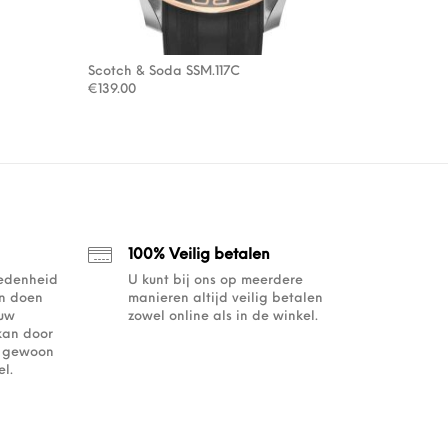
Scotch & Soda SSM.117C
€
139.00
100% Veilig betalen
redenheid
U kunt bij ons op meerdere
an doen
manieren altijd veilig betalen
ouw
zowel online als in de winkel.
kan door
of gewoon
l.