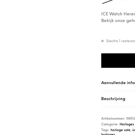
ICE Watch Heren
Bekijk onze geh
Slechts 1 rester
ICE Watch Heren
Aanvullende info
Beschrijving
Artikelnummer:
IW01
Categorie:
Horloges
Tags:
horloge sale
,
i
horloges