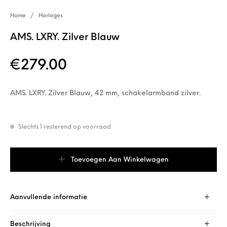
Home
/
Horloges
AMS. LXRY. Zilver Blauw
€
279.00
AMS. LXRY. Zilver Blauw, 42 mm, schakelarmband zilver.
Slechts 1 resterend op voorraad
AMS. LXRY. Zilver Blauw aantal
Toevoegen Aan Winkelwagen
Aanvullende informatie
Beschrijving