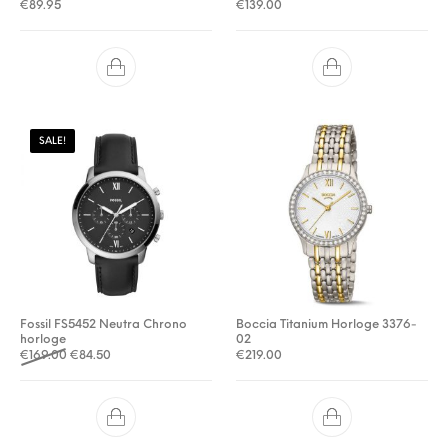
€
89.95
€
139.00
SALE!
Fossil FS5452 Neutra Chrono
Boccia Titanium Horloge 3376-
horloge
02
Oorspronkelijke prijs was: €169.00.
Huidige prijs is: €84.50.
€
169.00
€
84.50
€
219.00