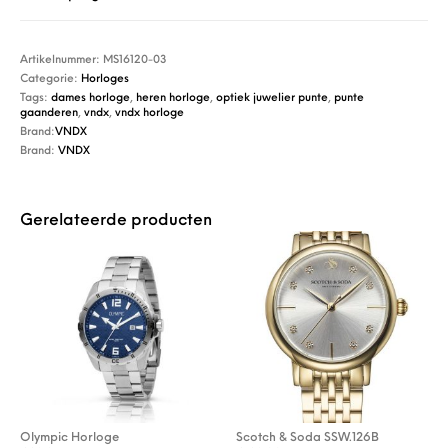
Artikelnummer:
MS16120-03
Categorie:
Horloges
Tags:
dames horloge
,
heren horloge
,
optiek juwelier punte
,
punte
gaanderen
,
vndx
,
vndx horloge
Brand:
VNDX
Brand:
VNDX
Gerelateerde producten
Olympic Horloge
Scotch & Soda SSW.126B