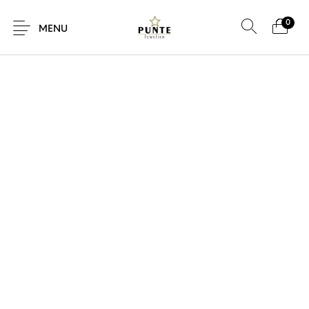
0
MENU
Sale
Sieraden
Horloges
Brillen
Giftcard
Accessoires