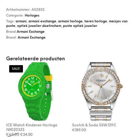
Artikelnummer:
AX2802
Categorie:
Horloges
Tags:
armani
,
armani exchange
,
armani horloge
,
heren horloge
,
meisjes van
punte
,
optiek juwelier doetinchem
,
punte optiek juwelier
Brand:
Armani Exchange
Brand:
Armani Exchange
Gerelateerde producten
SALE!
ICE Watch Kinderen Horloge
Scotch & Soda SSW.129C
IW020323
€
189.00
Oorspronkelijke prijs was: €69.00.
Huidige prijs is: €34.50.
€
69.00
€
34.50