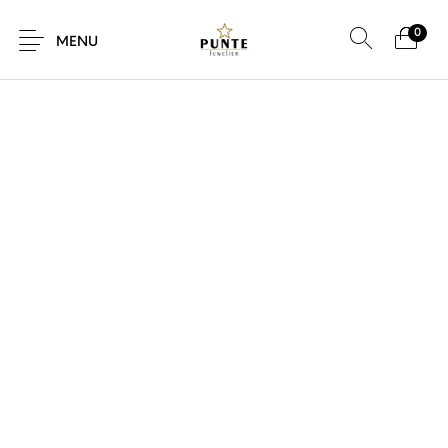
0
SALE!
MENU
Sale
Sieraden
Horloges
Brillen
Giftcard
Accessoires