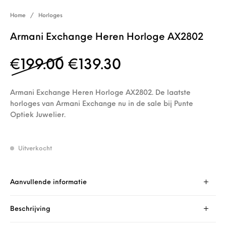
Home
/
Horloges
Armani Exchange Heren Horloge AX2802
Oorspronkelijke prijs w
Huidige prijs is
€
199.00
€
139.30
Armani Exchange Heren Horloge AX2802. De laatste
horloges van Armani Exchange nu in de sale bij Punte
Optiek Juwelier.
Uitverkocht
Aanvullende informatie
Beschrijving