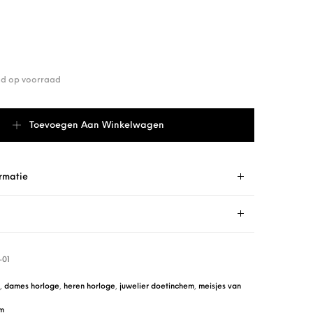
end op voorraad
Horloge 3378-01 aantal
Toevoegen Aan Winkelwagen
rmatie
-01
,
dames horloge
,
heren horloge
,
juwelier doetinchem
,
meisjes van
um