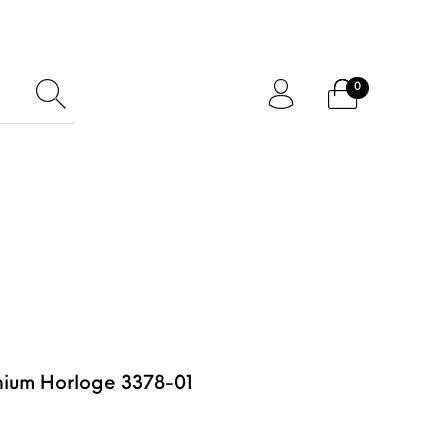
0
ftcard
Accessoires
nium Horloge 3378-01