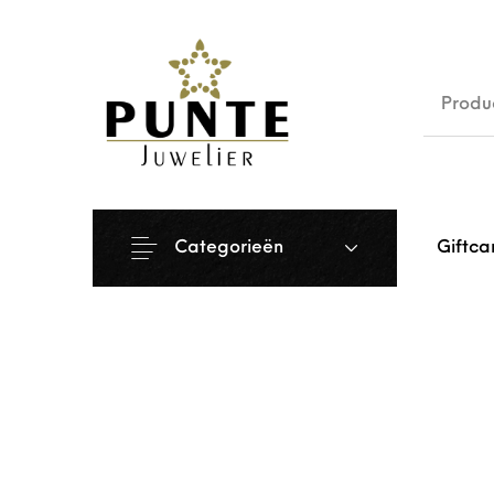
Sale
Siera
Categorieën
Giftca