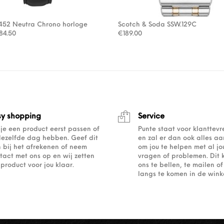
5452 Neutra Chrono horloge
Scotch & Soda SSW.129C
rspronkelijke prijs was: €169.00.
Huidige prijs is: €84.50.
84.50
€
189.00
sy shopping
Service
 je een product eerst passen of
Punte staat voor klanttev
dezelfde dag hebben. Geef dit
en zal er dan ook alles a
 bij het afrekenen of neem
om jou te helpen met al j
tact met ons op en wij zetten
vragen of problemen. Dit 
 product voor jou klaar.
ons te bellen, te mailen 
langs te komen in de winke