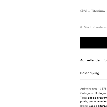
Ø26 – Titanium
Slechts 1 rester
Boccia Titanium 
Aanvullende info
Beschrijving
Artikelnummer:
3378
Categorie:
Horloges
Tags:
boccia titanium
punte
,
punte juwelier
Brand:
Boccia Titani