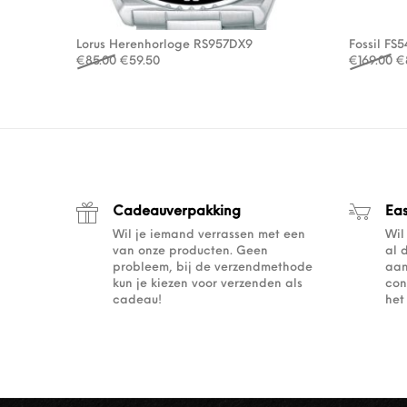
Lorus Herenhorloge RS957DX9
Fossil FS
Oorspronkelijke prijs was: €85.00.
Huidige prijs is: €59.50.
Oo
€
85.00
€
59.50
€
169.00
€
Cadeauverpakking
Ea
Wil je iemand verrassen met een
Wil
van onze producten. Geen
al 
probleem, bij de verzendmethode
aan
kun je kiezen voor verzenden als
con
cadeau!
het