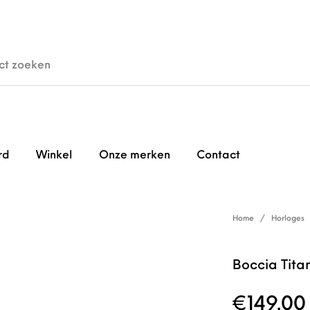
den
Horloges
Brillen
Gi
rd
Winkel
Onze merken
Contact
Home
/
Horloges
Boccia Tita
€
149.00