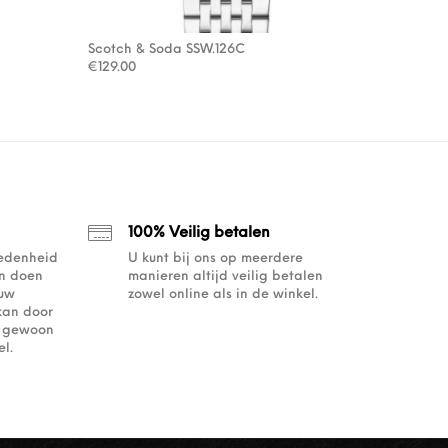
Scotch & Soda SSW.126C
€
129.00
100% Veilig betalen
redenheid
U kunt bij ons op meerdere
an doen
manieren altijd veilig betalen
ouw
zowel online als in de winkel.
kan door
of gewoon
l.