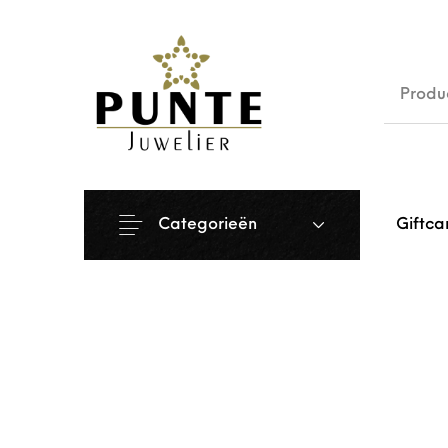
Sale
Siera
Categorieën
Giftca