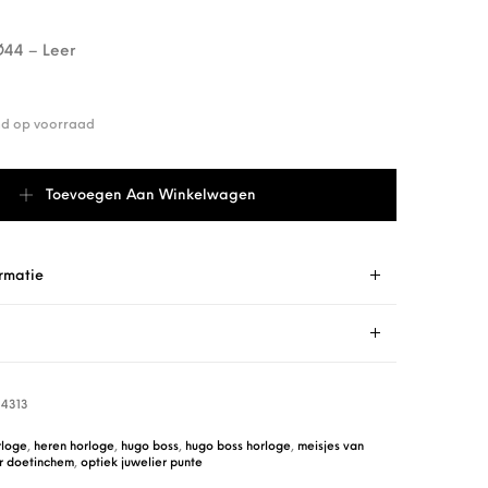
44 – Leer
end op voorraad
514313 aantal
Toevoegen Aan Winkelwagen
rmatie
14313
loge
,
heren horloge
,
hugo boss
,
hugo boss horloge
,
meisjes van
er doetinchem
,
optiek juwelier punte