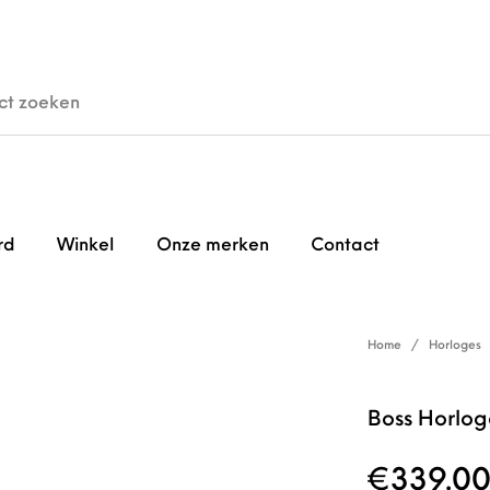
den
Horloges
Brillen
Gi
rd
Winkel
Onze merken
Contact
Home
/
Horloges
Boss Horlog
€
339.0