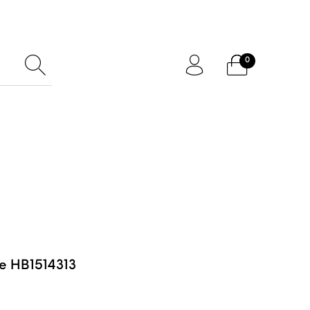
0
ftcard
Accessoires
e HB1514313
0