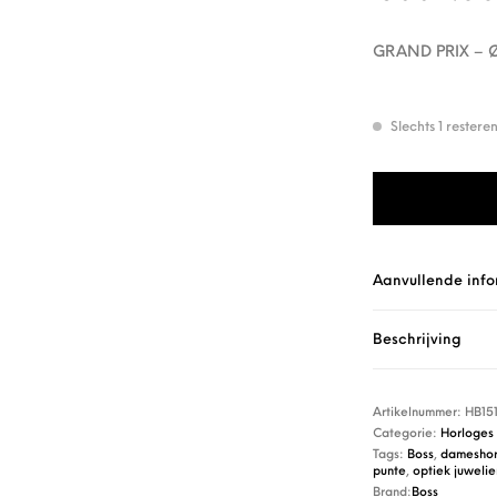
GRAND PRIX – Ø
Slechts 1 rester
Boss Horloge HB1
Aanvullende info
Beschrijving
Artikelnummer:
HB15
Categorie:
Horloges
Tags:
Boss
,
dameshor
punte
,
optiek juweli
Brand:
Boss