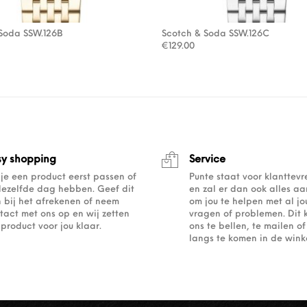
Soda SSW.126B
Scotch & Soda SSW.126C
€
129.00
sy shopping
Service
 je een product eerst passen of
Punte staat voor klanttev
dezelfde dag hebben. Geef dit
en zal er dan ook alles a
 bij het afrekenen of neem
om jou te helpen met al j
tact met ons op en wij zetten
vragen of problemen. Dit 
 product voor jou klaar.
ons te bellen, te mailen 
langs te komen in de winke