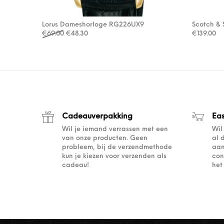
Lorus Dameshorloge RG226UX9
Scotch & 
Oorspronkelijke prijs was: €69.00.
Huidige prijs is: €48.30.
€
69.00
€
48.30
€
139.00
Cadeauverpakking
Ea
Wil je iemand verrassen met een
Wil
van onze producten. Geen
al 
probleem, bij de verzendmethode
aan
kun je kiezen voor verzenden als
con
cadeau!
het