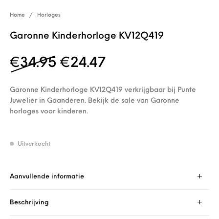
Home
/
Horloges
Garonne Kinderhorloge KV12Q419
Oorspronkelijke prijs wa
Huidige prijs is: 
€
34.95
€
24.47
Garonne Kinderhorloge KV12Q419 verkrijgbaar bij Punte
Juwelier in Gaanderen. Bekijk de sale van Garonne
horloges voor kinderen.
Uitverkocht
Aanvullende informatie
Beschrijving