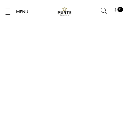
0
SALE!
MENU
Sale
Sieraden
Horloges
Brillen
Giftcard
Accessoires