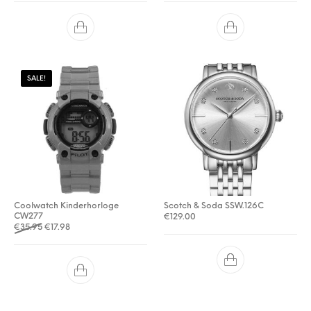
SALE!
Coolwatch Kinderhorloge
Scotch & Soda SSW.126C
CW277
€
129.00
Oorspronkelijke prijs was: €35.95.
Huidige prijs is: €17.98.
€
35.95
€
17.98