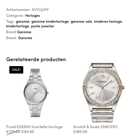
Artikelnummer:
KV12Q419
Categorie:
Horloges
Tags:
garonne
,
garonne kinderhorloge
,
garonne sale
,
kinderen horloge
,
kinderhorloge
,
punte juwelier
Brand:
Garonne
Brand:
Garonne
Gerelateerde producten
SALE!
Fossil ES5300 Scarlette horloge
Scotch & Soda SSW.129C
Oorspronkelijke prijs was: €179.00.
Huidige prijs is: €89.50.
€
179.00
€
89.50
€
189.00