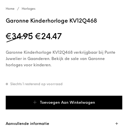
Home
/
Horloges
Garonne Kinderhorloge KV12Q468
Oorspronkelijke prijs wa
Huidige prijs is: 
€
34.95
€
24.47
Garonne Kinderhorloge KV12Q468 verkrijgbaar bij Punte
Juwelier in Gaanderen. Bekijk de sale van Garonne
horloges voor kinderen.
Slechts 1 resterend op voorraad
Garonne Kinderhorloge KV12Q468 aantal
Toevoegen Aan Winkelwagen
Aanvullende informatie