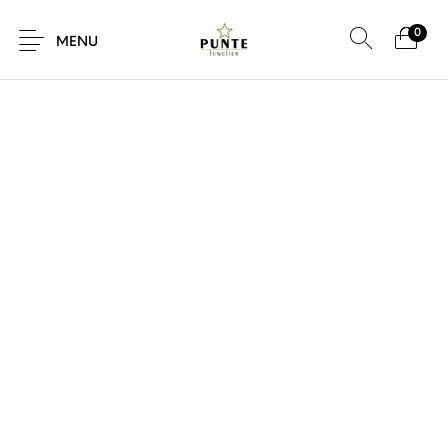
0
SALE!
MENU
Sale
Sieraden
Horloges
Brillen
Giftcard
Accessoires