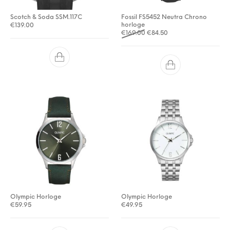
Scotch & Soda SSM.117C
Fossil FS5452 Neutra Chrono
horloge
€
139.00
Oorspronkelijke prijs was: €
Huidige prijs is: €84.
€
169.00
€
84.50
Olympic Horloge
Olympic Horloge
€
59.95
€
49.95