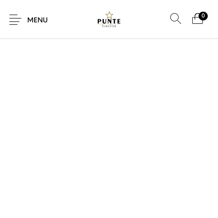
0
SALE!
MENU
Sale
Sieraden
Horloges
Brillen
Giftcard
Accessoires