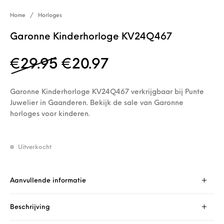
Home
/
Horloges
Garonne Kinderhorloge KV24Q467
Oorspronkelijke prijs wa
Huidige prijs is: 
€
29.95
€
20.97
Garonne Kinderhorloge KV24Q467 verkrijgbaar bij Punte
Juwelier in Gaanderen. Bekijk de sale van Garonne
horloges voor kinderen.
Uitverkocht
Aanvullende informatie
Beschrijving