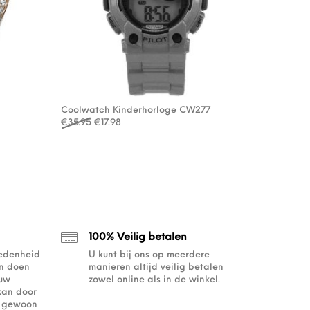
Coolwatch Kinderhorloge CW277
Oorspronkelijke prijs was: €35.95.
Huidige prijs is: €17.98.
€
35.95
€
17.98
100% Veilig betalen
redenheid
U kunt bij ons op meerdere
an doen
manieren altijd veilig betalen
ouw
zowel online als in de winkel.
kan door
of gewoon