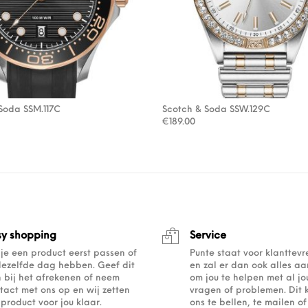
Soda SSM.117C
Scotch & Soda SSW.129C
€
189.00
sy shopping
Service
 je een product eerst passen of
Punte staat voor klanttev
dezelfde dag hebben. Geef dit
en zal er dan ook alles a
 bij het afrekenen of neem
om jou te helpen met al j
tact met ons op en wij zetten
vragen of problemen. Dit 
 product voor jou klaar.
ons te bellen, te mailen 