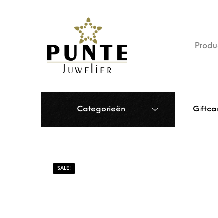
Sale
Siera
Categorieën
Giftca
SALE!