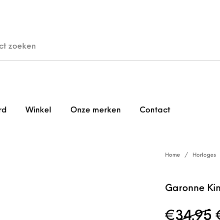
den
Horloges
Brillen
Gi
rd
Winkel
Onze merken
Contact
Home
/
Horloges
Garonne Ki
€
34.95