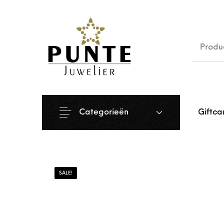
Sale
Siera
Categorieën
Giftca
SALE!