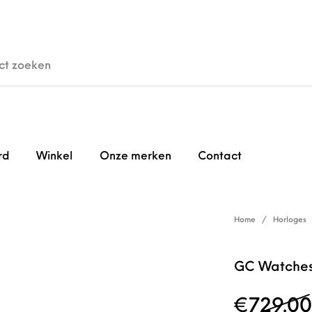
den
Horloges
Brillen
Gi
rd
Winkel
Onze merken
Contact
Home
/
Horloges
GC Watches
€
729.00