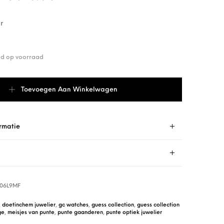
r
end op voorraad
r Z02006L9MF aantal
Toevoegen Aan Winkelwagen
rmatie
06L9MF
,
doetinchem juwelier
,
gc watches
,
guess collection
,
guess collection
ge
,
meisjes van punte
,
punte gaanderen
,
punte optiek juwelier