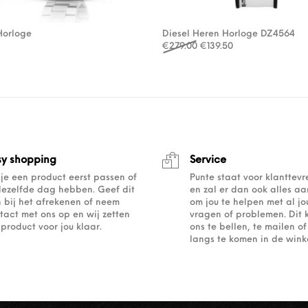
Horloge
Diesel Heren Horloge DZ4564
Oorspronkelijke prijs wa
Huidige prijs is: 
€
279.00
€
139.50
sy shopping
Service
 je een product eerst passen of
Punte staat voor klanttev
dezelfde dag hebben. Geef dit
en zal er dan ook alles a
 bij het afrekenen of neem
om jou te helpen met al j
tact met ons op en wij zetten
vragen of problemen. Dit 
 product voor jou klaar.
ons te bellen, te mailen 
langs te komen in de winke