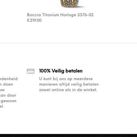
Boccia Titanium Horloge 3376-02
s: €279.00.
€139.50.
€
219.00
100% Veilig betalen
redenheid
U kunt bij ons op meerdere
an doen
manieren altijd veilig betalen
ouw
zowel online als in de winkel.
kan door
of gewoon
l.