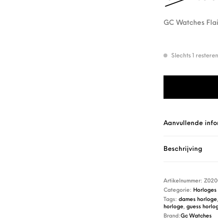
GC Watches Flai
Slechts 1 rester
GC Watches Flai
Aanvullende info
Beschrijving
Artikelnummer:
Z020
Categorie:
Horloges
Tags:
dames horloge
horloge
,
guess horlo
Brand:
Gc Watches