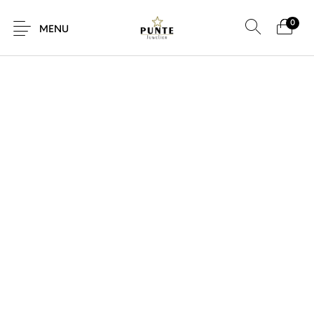
0
SALE!
MENU
Sale
Sieraden
Horloges
Brillen
Giftcard
Accessoires