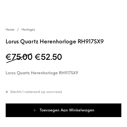
Home
/
Horloges
Lorus Quartz Herenhorloge RH917SX9
Oorspronkelijke prijs wa
Huidige prijs is: 
€
75.00
€
52.50
Lorus Quartz Herenhorloge RH917SX9
Slechts 1 resterend op voorraad
Lorus Quartz Herenhorloge RH917SX9 aantal
Toevoegen Aan Winkelwagen