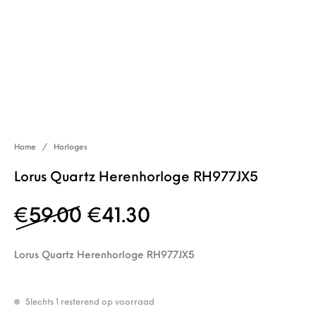
Home
/
Horloges
Lorus Quartz Herenhorloge RH977JX5
Oorspronkelijke prijs w
Huidige prijs is: €
€
59.00
€
41.30
Lorus Quartz Herenhorloge RH977JX5
Slechts 1 resterend op voorraad