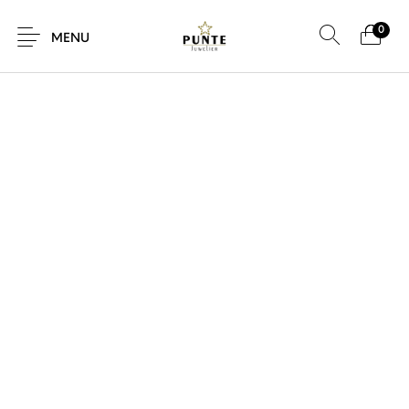
0
SALE!
MENU
Sale
Sieraden
Horloges
Brillen
Giftcard
Accessoires