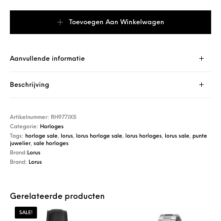
Lorus Quartz Herenhorloge RH977JX5 aantal
Toevoegen Aan Winkelwagen
Aanvullende informatie
Beschrijving
Artikelnummer:
RH977JX5
Categorie:
Horloges
Tags:
horloge sale
,
lorus
,
lorus horloge sale
,
lorus horloges
,
lorus sale
,
punte
juwelier
,
sale horloges
Brand:
Lorus
Brand:
Lorus
Gerelateerde producten
SALE!