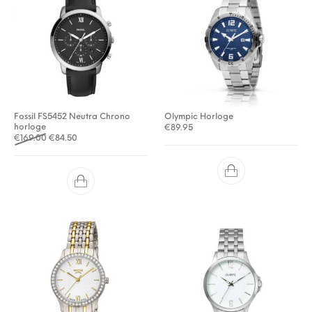
Fossil FS5452 Neutra Chrono
Olympic Horloge
horloge
€
89.95
Oorspronkelijke prijs was: €169.00.
Huidige prijs is: €84.50.
€
169.00
€
84.50