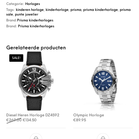
Categorie:
Horloges
Tags:
kinderen horloge
,
kinderhorloge
,
prisma
,
prisma kinderhorloge
,
prisma
sale
,
punte juwelier
Brand:
Prisma kinderhorloges
Brand:
Prisma kinderhorloges
Gerelateerde producten
SALE!
Diesel Heren Horloge DZ4592
Olympic Horloge
Oorspronkelijke prijs was: €269.00.
Huidige prijs is: €134.50.
€
269.00
€
134.50
€
89.95