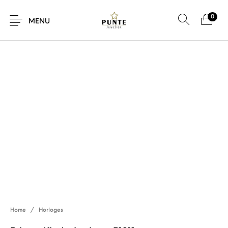
0
SALE!
MENU
Sale
Sieraden
Horloges
Brillen
Giftcard
Accessoires
Home
/
Horloges