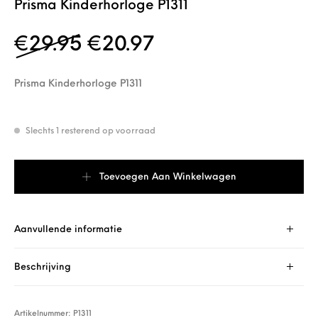
Prisma Kinderhorloge P1311
Oorspronkelijke prijs wa
Huidige prijs is: 
€
29.95
€
20.97
Prisma Kinderhorloge P1311
Slechts 1 resterend op voorraad
Prisma Kinderhorloge P1311 aantal
Toevoegen Aan Winkelwagen
Aanvullende informatie
Beschrijving
Artikelnummer:
P1311