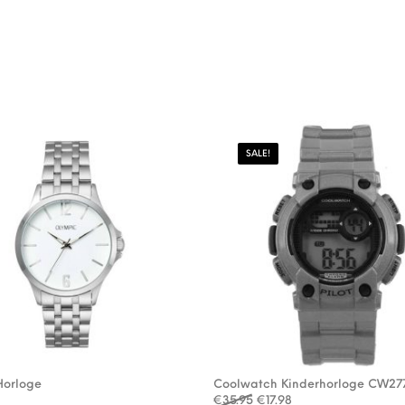
SALE!
Horloge
Coolwatch Kinderhorloge CW27
Oorspronkelijke prijs was
Huidige prijs is: €17
€
35.95
€
17.98