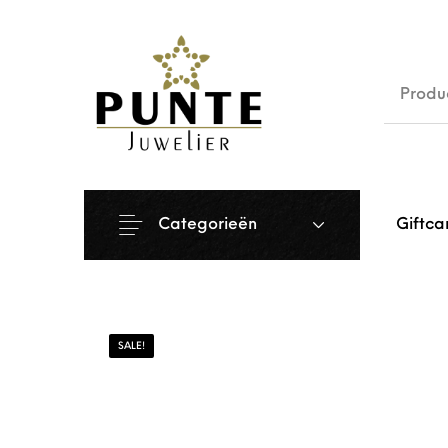
Sale
Siera
Categorieën
Giftca
SALE!