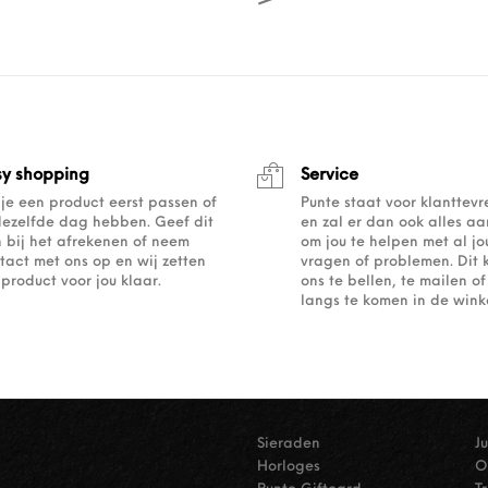
sy shopping
Service
 je een product eerst passen of
Punte staat voor klanttev
dezelfde dag hebben. Geef dit
en zal er dan ook alles a
 bij het afrekenen of neem
om jou te helpen met al j
tact met ons op en wij zetten
vragen of problemen. Dit 
 product voor jou klaar.
ons te bellen, te mailen 
langs te komen in de winke
Sieraden
J
Horloges
O