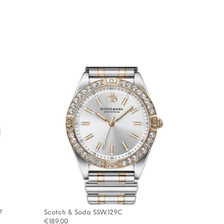
7
Scotch & Soda SSW.129C
: €35.95.
.98.
€
189.00