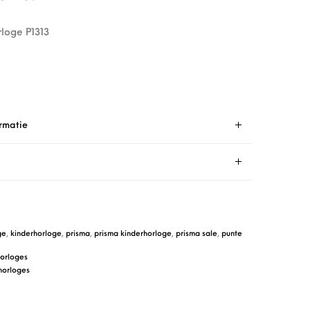
rloge P1313
rmatie
ge
,
kinderhorloge
,
prisma
,
prisma kinderhorloge
,
prisma sale
,
punte
horloges
horloges