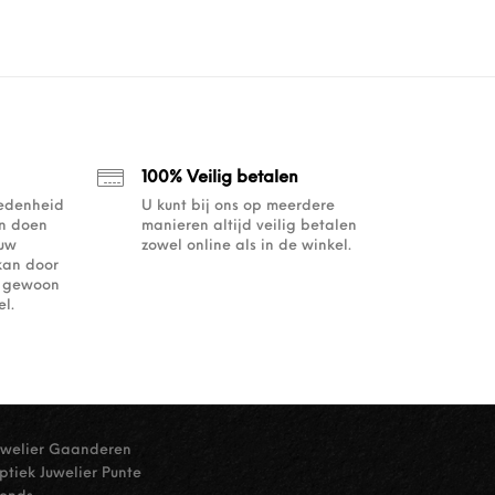
100% Veilig betalen
redenheid
U kunt bij ons op meerdere
an doen
manieren altijd veilig betalen
ouw
zowel online als in de winkel.
kan door
of gewoon
l.
uwelier Gaanderen
ptiek Juwelier Punte