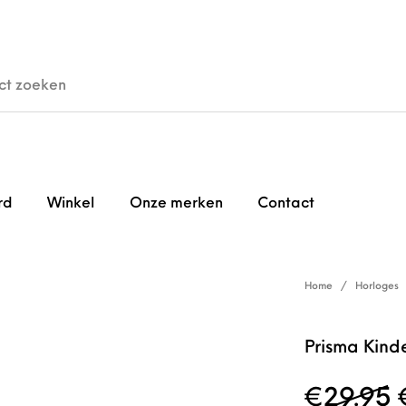
den
Horloges
Brillen
Gi
rd
Winkel
Onze merken
Contact
Home
/
Horloges
Prisma Kind
€
29.95