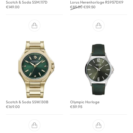
Scotch & Soda SSM.117D
Lorus Herenhorloge RS957DX9
Oorspronkelijke prijs was: €
Huidige prijs is: €59.5
€
149.00
€
85.00
€
59.50
Scotch & Soda SSW.130B
Olympic Horloge
€
169.00
€
59.95