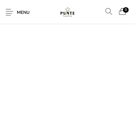
0
SALE!
MENU
Sale
Sieraden
Horloges
Brillen
Giftcard
Accessoires