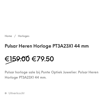
Home
/
Horloges
Pulsar Heren Horloge PT3A23X1 44 mm
Oorspronkelijke prijs w
Huidige prijs is:
€
159.00
€
79.50
Pulsar horloge sale bij Punte Optiek Juwelier. Pulsar Heren
Horloge PT3A23X1 44 mm.
Uitverkocht