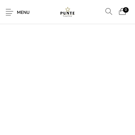
0
MENU
Sale
Sieraden
Horloges
Brillen
Giftcard
Accessoires