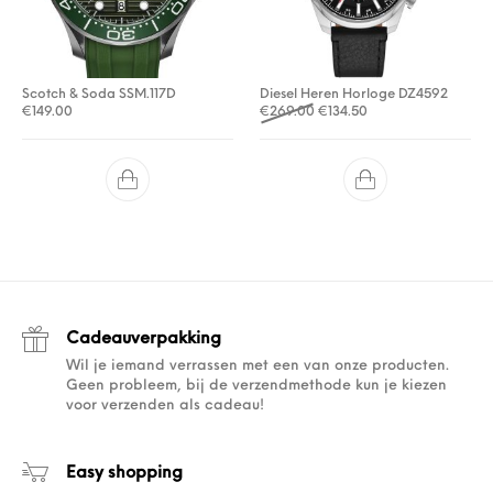
Scotch & Soda SSM.117D
Diesel Heren Horloge DZ4592
Oorspronkelijke prijs was: 
Huidige prijs is: €13
€
149.00
€
269.00
€
134.50
Cadeauverpakking
Wil je iemand verrassen met een van onze producten.
Geen probleem, bij de verzendmethode kun je kiezen
voor verzenden als cadeau!
Easy shopping