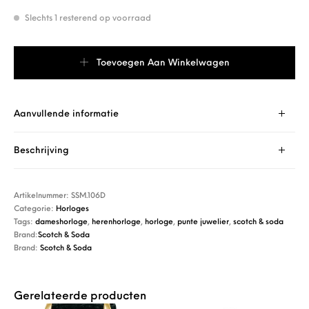
Slechts 1 resterend op voorraad
Scotch & Soda SSM.106D aantal
Toevoegen Aan Winkelwagen
Aanvullende informatie
Beschrijving
Artikelnummer:
SSM.106D
Categorie:
Horloges
Tags:
dameshorloge
,
herenhorloge
,
horloge
,
punte juwelier
,
scotch & soda
Brand:
Scotch & Soda
Brand:
Scotch & Soda
Gerelateerde producten