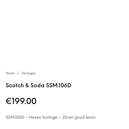
Home
/
Horloges
Scotch & Soda SSM.106D
€
199.00
SSM.106D – Heren horloge – Zilver goud bruin