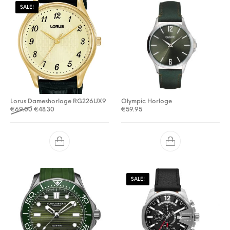
SALE!
Lorus Dameshorloge RG226UX9
Olympic Horloge
Oorspronkelijke prijs was: €69.00.
Huidige prijs is: €48.30.
€
69.00
€
48.30
€
59.95
SALE!