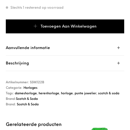
Slechts 1 resterend op voorraad
Scotch & Soda SSW.122B aantal
Toevoegen Aan Winkelwagen
Aanvullende informatie
Beschrijving
Artikelnummer:
SSW.122B
Categorie:
Horloges
Tags:
dameshorloge
,
herenhorloge
,
horloge
,
punte juwelier
,
scotch & soda
Brand:
Scotch & Soda
Brand:
Scotch & Soda
Gerelateerde producten