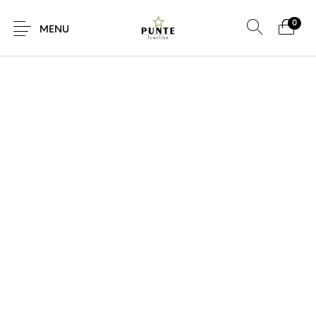
0
MENU
Sale
Sieraden
Horloges
Brillen
Giftcard
Accessoires