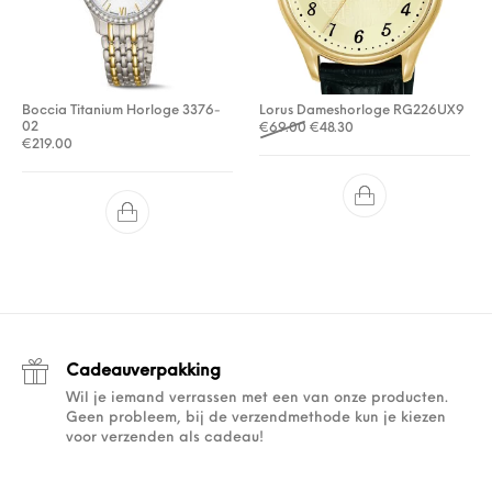
Boccia Titanium Horloge 3376-
Lorus Dameshorloge RG226UX9
02
Oorspronkelijke prijs was: €
Huidige prijs is: €48.30
€
69.00
€
48.30
€
219.00
Cadeauverpakking
Wil je iemand verrassen met een van onze producten.
Geen probleem, bij de verzendmethode kun je kiezen
voor verzenden als cadeau!