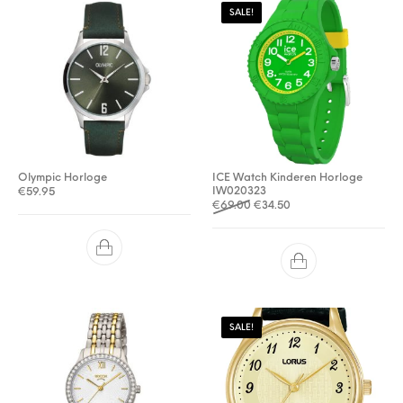
SALE!
Olympic Horloge
ICE Watch Kinderen Horloge
IW020323
€
59.95
Oorspronkelijke prijs was: €
Huidige prijs is: €34.5
€
69.00
€
34.50
SALE!