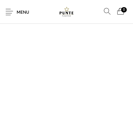
0
MENU
Sale
Sieraden
Horloges
Brillen
Giftcard
Accessoires