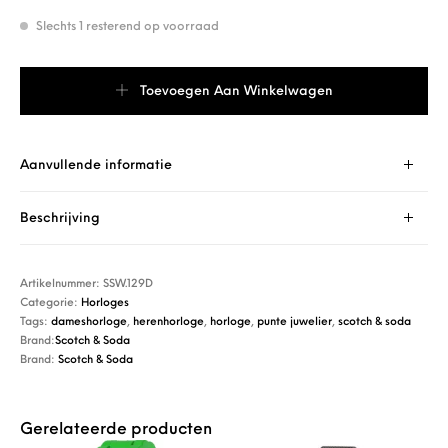
Slechts 1 resterend op voorraad
Scotch & Soda SSW.129D aantal
Toevoegen Aan Winkelwagen
Aanvullende informatie
Beschrijving
Artikelnummer:
SSW.129D
Categorie:
Horloges
Tags:
dameshorloge
,
herenhorloge
,
horloge
,
punte juwelier
,
scotch & soda
Brand:
Scotch & Soda
Brand:
Scotch & Soda
Gerelateerde producten