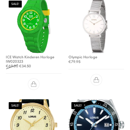
SALE!
ICE Watch Kinderen Horloge
Olympic Horloge
IW020323
€
79.95
Oorspronkelijke prijs was: €69.00.
Huidige prijs is: €34.50.
€
69.00
€
34.50
SALE!
SALE!