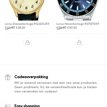
Lorus Dameshorloge RG226UX9
Lorus Herenhorloge RS957DX9
Oorspronkelijke prijs was: €69.00.
Huidige prijs is: €48.30.
Oorspronkelijke prijs was: €
Huidige prijs is: €59.5
€
69.00
€
48.30
€
85.00
€
59.50
Cadeauverpakking
Wil je iemand verrassen met een van onze producten.
Geen probleem, bij de verzendmethode kun je kiezen
voor verzenden als cadeau!
Easy shopping