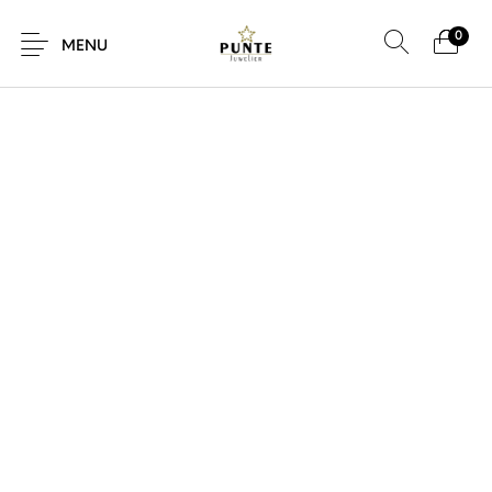
0
MENU
Sale
Sieraden
Horloges
Brillen
Giftcard
Accessoires