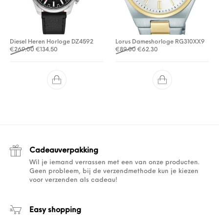
Diesel Heren Horloge DZ4592
Lorus Dameshorloge RG310XX9
Oorspronkelijke prijs was: €269.00.
Huidige prijs is: €134.50.
Oorspronkelijke prijs was: €
Huidige prijs is: €62.3
€
269.00
€
134.50
€
89.00
€
62.30
Cadeauverpakking
Wil je iemand verrassen met een van onze producten.
Geen probleem, bij de verzendmethode kun je kiezen
voor verzenden als cadeau!
Easy shopping