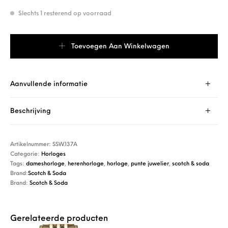
Slechts 1 resterend op voorraad
Scotch & Soda SSW.137A aantal
Toevoegen Aan Winkelwagen
Aanvullende informatie
Beschrijving
Artikelnummer:
SSW.137A
Categorie:
Horloges
Tags:
dameshorloge
,
herenhorloge
,
horloge
,
punte juwelier
,
scotch & soda
Brand:
Scotch & Soda
Brand:
Scotch & Soda
Gerelateerde producten