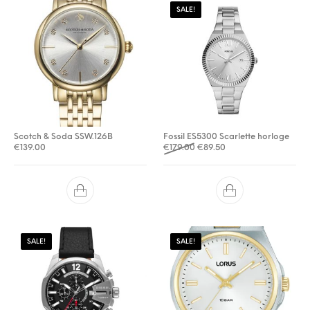
SALE!
Scotch & Soda SSW.126B
Fossil ES5300 Scarlette horloge
Oorspronkelijke prijs was: €
Huidige prijs is: €89.5
€
139.00
€
179.00
€
89.50
SALE!
SALE!