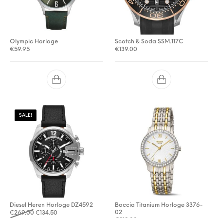
Olympic Horloge
Scotch & Soda SSM.117C
€
59.95
€
139.00
SALE!
Diesel Heren Horloge DZ4592
Boccia Titanium Horloge 3376-
Oorspronkelijke prijs was: €269.00.
Huidige prijs is: €134.50.
02
€
269.00
€
134.50