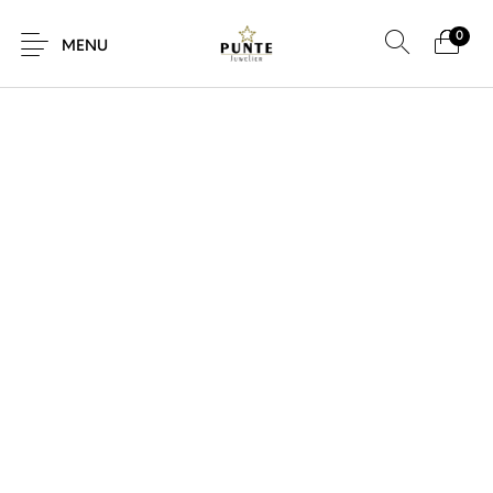
0
MENU
Sale
Sieraden
Horloges
Brillen
Giftcard
Accessoires