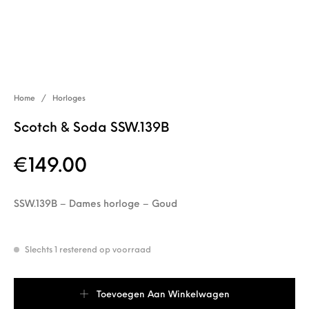
Home
/
Horloges
Scotch & Soda SSW.139B
€
149.00
SSW.139B – Dames horloge – Goud
Slechts 1 resterend op voorraad
Scotch & Soda SSW.139B aantal
Toevoegen Aan Winkelwagen