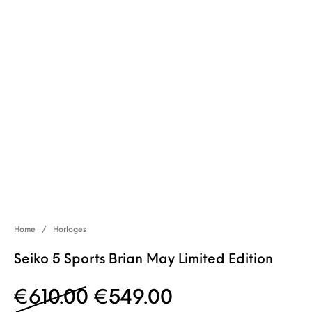
Home
/
Horloges
Seiko 5 Sports Brian May Limited Edition
Oorspronkelijke prijs w
Huidige prijs i
€
610.00
€
549.00