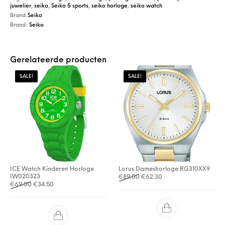
juwelier
,
seiko
,
Seiko 5 sports
,
seiko horloge
,
seiko watch
Brand:
Seiko
Brand:
Seiko
Gerelateerde producten
SALE!
SALE!
ICE Watch Kinderen Horloge
Lorus Dameshorloge RG310XX9
IW020323
Oorspronkelijke prijs was: €
Huidige prijs is: €62.3
€
89.00
€
62.30
Oorspronkelijke prijs was: €69.00.
Huidige prijs is: €34.50.
€
69.00
€
34.50