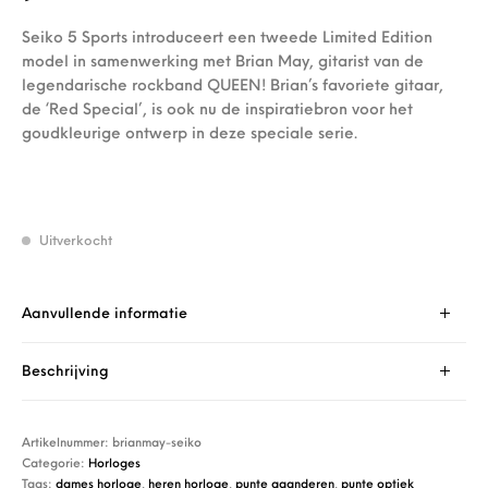
Seiko 5 Sports introduceert een tweede Limited Edition
model in samenwerking met Brian May, gitarist van de
legendarische rockband QUEEN! Brian’s favoriete gitaar,
de ‘Red Special’, is ook nu de inspiratiebron voor het
goudkleurige ontwerp in deze speciale serie.
Uitverkocht
Aanvullende informatie
Beschrijving
Artikelnummer:
brianmay-seiko
Categorie:
Horloges
Tags:
dames horloge
,
heren horloge
,
punte gaanderen
,
punte optiek