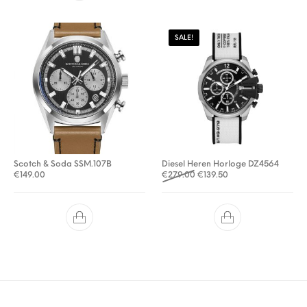
SALE!
Scotch & Soda SSM.107B
Diesel Heren Horloge DZ4564
Oorspronkelijke prijs was: 
Huidige prijs is: €139
€
149.00
€
279.00
€
139.50