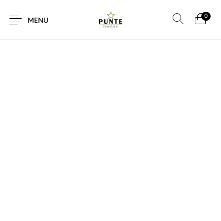
0
SALE!
MENU
Sale
Sieraden
Horloges
Brillen
Giftcard
Accessoires