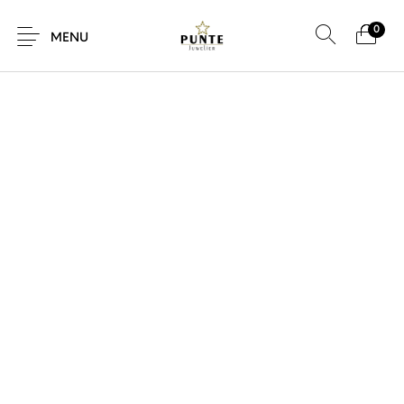
0
SALE!
MENU
Sale
Sieraden
Horloges
Brillen
Giftcard
Accessoires