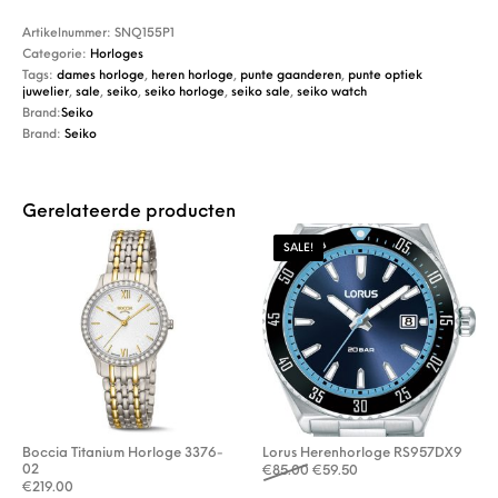
Artikelnummer:
SNQ155P1
Categorie:
Horloges
Tags:
dames horloge
,
heren horloge
,
punte gaanderen
,
punte optiek
juwelier
,
sale
,
seiko
,
seiko horloge
,
seiko sale
,
seiko watch
Brand:
Seiko
Brand:
Seiko
Gerelateerde producten
SALE!
Boccia Titanium Horloge 3376-
Lorus Herenhorloge RS957DX9
02
Oorspronkelijke prijs was: €
Huidige prijs is: €59.5
€
85.00
€
59.50
€
219.00