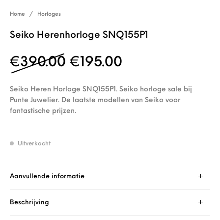
Home
/
Horloges
Seiko Herenhorloge SNQ155P1
Oorspronkelijke prijs 
Huidige prijs i
€
390.00
€
195.00
Seiko Heren Horloge SNQ155P1. Seiko horloge sale bij
Punte Juwelier. De laatste modellen van Seiko voor
fantastische prijzen.
Uitverkocht
Aanvullende informatie
Beschrijving