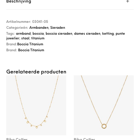
Beschrijving
Artikelnummer:
03041-05
Categorieën:
Armbanden
,
Sieraden
Tags:
armband
,
boccia
,
boccia sieraden
,
dames sieraden
,
ketting
,
punte
juwelier
,
staal
,
titanium
Brand:
Boccia Titanium
Brand:
Boccia Titanium
Gerelateerde producten
Biba Collier
Biba Collier