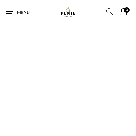
0
MENU
Sale
Sieraden
Horloges
Brillen
Giftcard
Accessoires