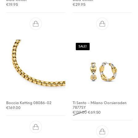
€
19.95
€
29.95
SALE!
Boccia Ketting 08086-02
Ti Sento – Milano Oorsieraden
7877SY
€
169.00
Oorspronkelijke prijs was: €
Huidige prijs is: €69.
€
139.00
€
69.50