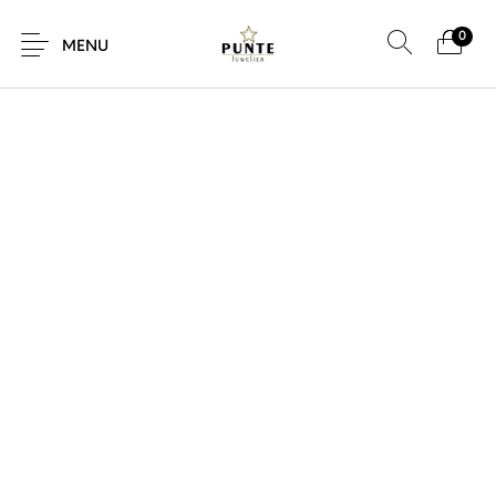
0
MENU
Sale
Sieraden
Horloges
Brillen
Giftcard
Accessoires