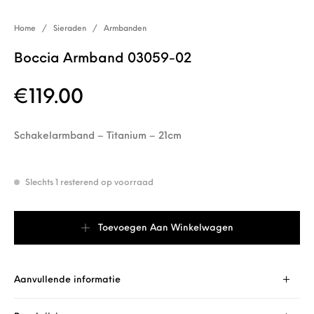
Home
/
Sieraden
/
Armbanden
Boccia Armband 03059-02
€
119.00
Schakelarmband – Titanium – 21cm
Slechts 1 resterend op voorraad
Boccia Armband 03059-02 aantal
Toevoegen Aan Winkelwagen
Aanvullende informatie