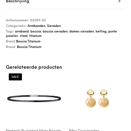
Beschrijving
Artikelnummer:
03059-02
Categorieën:
Armbanden
,
Sieraden
Tags:
armband
,
boccia
,
boccia sieraden
,
dames sieraden
,
ketting
,
punte
juwelier
,
staal
,
titanium
Brand:
Boccia Titanium
Brand:
Boccia Titanium
Gerelateerde producten
SALE!
Elements Burnished Silver Bangle
Biba Oorsieraden