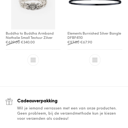
Buddha to Buddha Armband
Elements Burnished Silver Bangle
Nathalie Small Textuur Zilver
DFBF4110
Oorspronkelijke prijs was: €629.00.
Huidige prijs is: €340.00.
Oorspronkelijke prijs was: €
Huidige prijs is: €67.9
€
629.00
€
340.00
€
97.00
€
67.90
Cadeauverpakking
Wil je iemand verrassen met een van onze producten.
Geen probleem, bij de verzendmethode kun je kiezen
voor verzenden als cadeau!