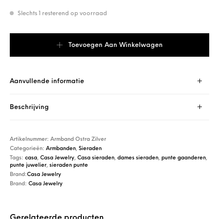
Slechts 1 resterend op voorraad
Casa Jewelry Armband Ostra Zilver aantal
Toevoegen Aan Winkelwagen
Aanvullende informatie
Beschrijving
Artikelnummer:
Armband Ostra Zilver
Categorieën:
Armbanden
,
Sieraden
Tags:
casa
,
Casa Jewelry
,
Casa sieraden
,
dames sieraden
,
punte gaanderen
,
punte juwelier
,
sieraden punte
Brand:
Casa Jewelry
Brand:
Casa Jewelry
Gerelateerde producten