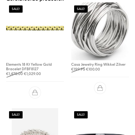
SALE!
SALE!
Elements 18 Kt Yellow Gold
Casa Jewelry Ring Wikkel Zilver
Bracelet DFBF8127
Oorspronkelijke prijs was: €
Huidige prijs is: €10
€
199.95
€
100.00
Oorspronkelijke prijs was: €1,470.00.
Huidige prijs is: €1,029.00.
€
1,470.00
€
1,029.00
SALE!
SALE!