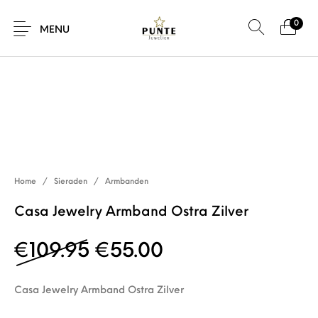
0
SALE!
MENU
Sale
Sieraden
Horloges
Brillen
Home
/
Sieraden
/
Armbanden
Giftcard
Accessoires
Casa Jewelry Armband Ostra Zilver
Oorspronkelijke prijs w
Huidige prijs is:
€
109.95
€
55.00
Casa Jewelry Armband Ostra Zilver