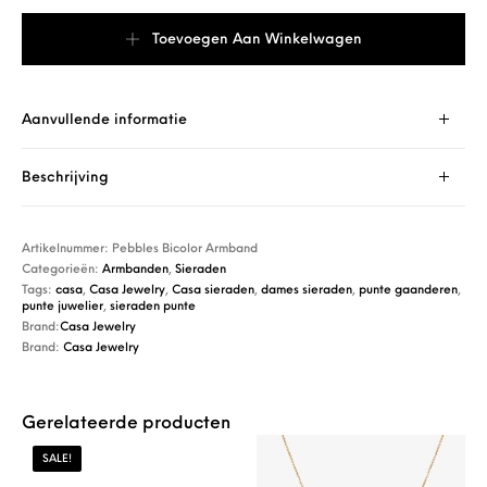
Casa Jewelry Armband Pebbles Bicolor aantal
Toevoegen Aan Winkelwagen
Aanvullende informatie
Beschrijving
Artikelnummer:
Pebbles Bicolor Armband
Categorieën:
Armbanden
,
Sieraden
Tags:
casa
,
Casa Jewelry
,
Casa sieraden
,
dames sieraden
,
punte gaanderen
,
punte juwelier
,
sieraden punte
Brand:
Casa Jewelry
Brand:
Casa Jewelry
Gerelateerde producten
SALE!