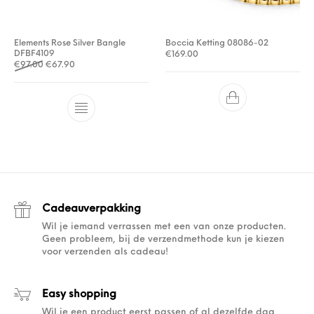
Elements Rose Silver Bangle
Boccia Ketting 08086-02
DFBF4109
€
169.00
Oorspronkelijke prijs was: €97.00.
Huidige prijs is: €67.90.
€
97.00
€
67.90
Cadeauverpakking
Wil je iemand verrassen met een van onze producten.
Geen probleem, bij de verzendmethode kun je kiezen
voor verzenden als cadeau!
Easy shopping
Wil je een product eerst passen of al dezelfde dag