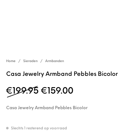
Home
/
Sieraden
/
Armbanden
Casa Jewelry Armband Pebbles Bicolor
Oorspronkelijke prijs w
Huidige prijs is
€
199.95
€
159.00
Casa Jewelry Armband Pebbles Bicolor
Slechts 1 resterend op voorraad