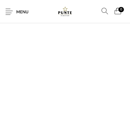
0
SALE!
MENU
Sale
Sieraden
Horloges
Brillen
Giftcard
Accessoires