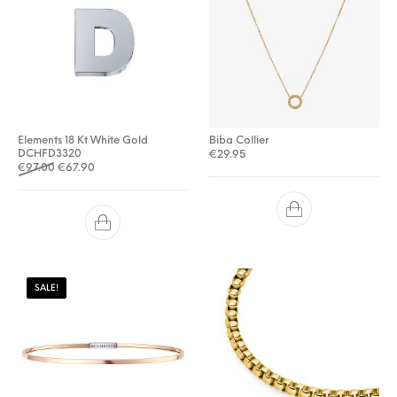
Elements 18 Kt White Gold
Biba Collier
DCHFD3320
€
29.95
Oorspronkelijke prijs was: €97.00.
Huidige prijs is: €67.90.
€
97.00
€
67.90
SALE!