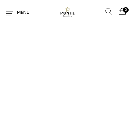
0
SALE!
MENU
Sale
Sieraden
Horloges
Brillen
Giftcard
Accessoires