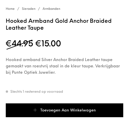
Home
/
Sieraden
/
Armbanden
Hooked Armband Gold Anchor Braided
Leather Taupe
Oorspronkelijke prijs wa
Huidige prijs is: €
€
44.95
€
15.00
Hooked armband Silver Anchor Braided Leather taupe
gemaakt van roestvrij staal in de kleur taupe. Verkrijgbaar
bij Punte Optiek Juwelier.
Slechts 1 resterend op voorraad
Hooked Armband Gold Anchor Braided Leather Taupe aantal
Toevoegen Aan Winkelwagen