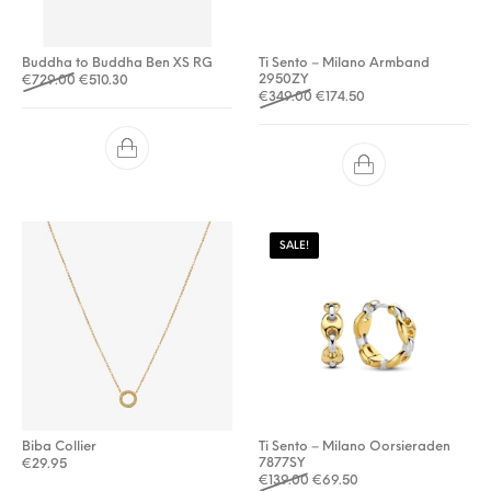
Buddha to Buddha Ben XS RG
Ti Sento – Milano Armband
Oorspronkelijke prijs was: €729.00.
Huidige prijs is: €510.30.
2950ZY
€
729.00
€
510.30
Oorspronkelijke prijs was: 
Huidige prijs is: €174
€
349.00
€
174.50
SALE!
Biba Collier
Ti Sento – Milano Oorsieraden
7877SY
€
29.95
Oorspronkelijke prijs was: €
Huidige prijs is: €69.
€
139.00
€
69.50