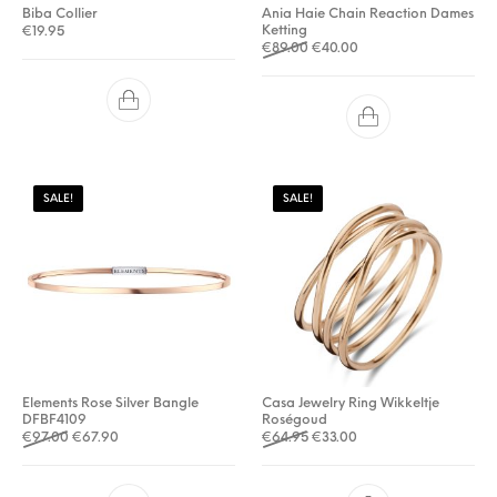
Biba Collier
Ania Haie Chain Reaction Dames
Ketting
€
19.95
Oorspronkelijke prijs was: €
Huidige prijs is: €40.0
€
89.00
€
40.00
SALE!
SALE!
Elements Rose Silver Bangle
Casa Jewelry Ring Wikkeltje
DFBF4109
Roségoud
Oorspronkelijke prijs was: €97.00.
Huidige prijs is: €67.90.
Oorspronkelijke prijs was: €
Huidige prijs is: €33.0
€
97.00
€
67.90
€
64.95
€
33.00