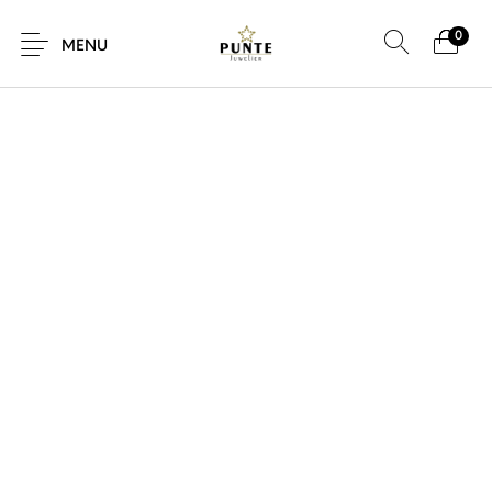
0
MENU
Sale
Sieraden
Horloges
Brillen
Giftcard
Accessoires