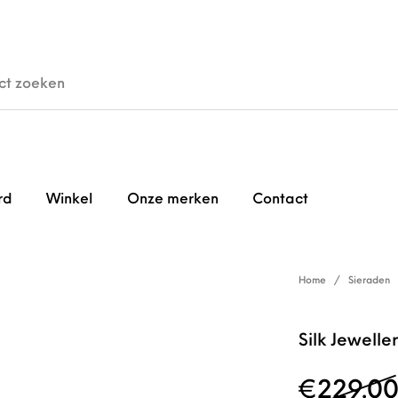
den
Horloges
Brillen
Gi
rd
Winkel
Onze merken
Contact
Home
/
Sieraden
Silk Jewell
€
229.0