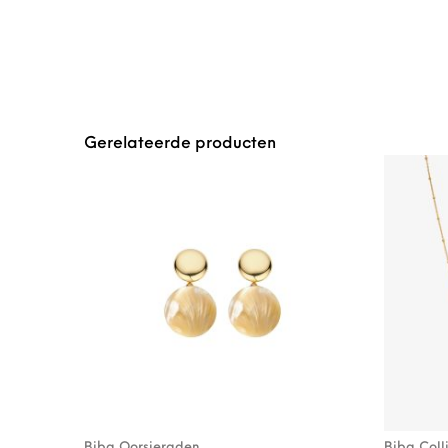
Gerelateerde producten
Biba Oorsieraden
Biba Coll