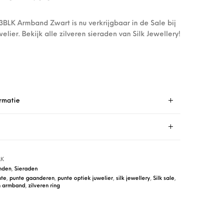
93BLK Armband Zwart is nu verkrijgbaar in de Sale bij
elier. Bekijk alle zilveren sieraden van Silk Jewellery!
rmatie
LK
nden
,
Sieraden
nte
,
punte gaanderen
,
punte optiek juwelier
,
silk jewellery
,
Silk sale
,
n armband
,
zilveren ring