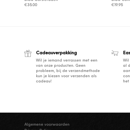
€
35.00
€
19.95
Cadeauverpakking
Ea
Wil je iemand verrassen met een
Wil
van onze producten. Geen
al 
probleem, bij de verzendmethode
aan
kun je kiezen voor verzenden als
con
cadeau!
het
Algemene voorwaarden