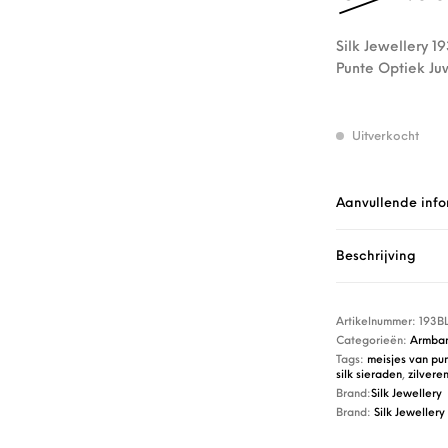
Silk Jewellery 1
Punte Optiek Juw
Uitverkocht
Aanvullende info
Beschrijving
Artikelnummer:
193B
Categorieën:
Armba
Tags:
meisjes van pu
silk sieraden
,
zilvere
Brand:
Silk Jewellery
Brand:
Silk Jewellery