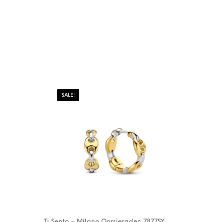
SALE!
Ti Sento – Milano Oorsieraden 7877SY