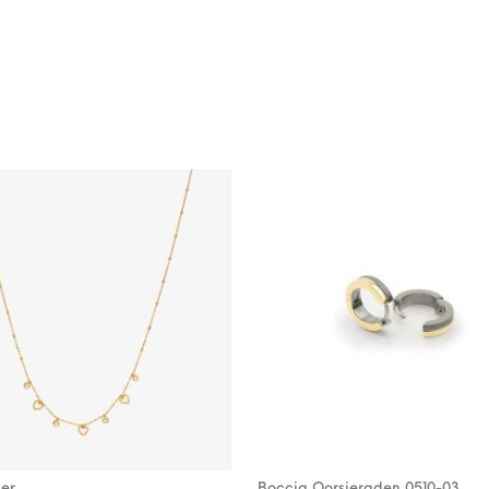
ier
Boccia Oorsieraden 0510-03