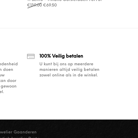
Oorspronkelijke prijs was: €139.00.
Huidige prijs is: €69.50.
€
139.00
€
69.50
100% Veilig betalen
redenheid
U kunt bij ons op meerdere
an doen
manieren altijd veilig betalen
ouw
zowel online als in de winkel.
kan door
of gewoon
l.
uwelier Gaanderen