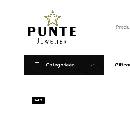
Sale
Siera
Categorieën
Giftca
SALE!