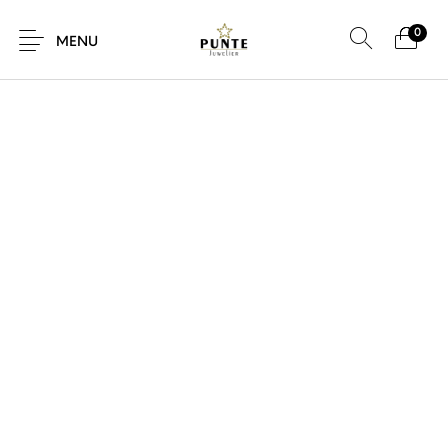
0
SALE!
MENU
Sale
Sieraden
Horloges
Brillen
Giftcard
Accessoires