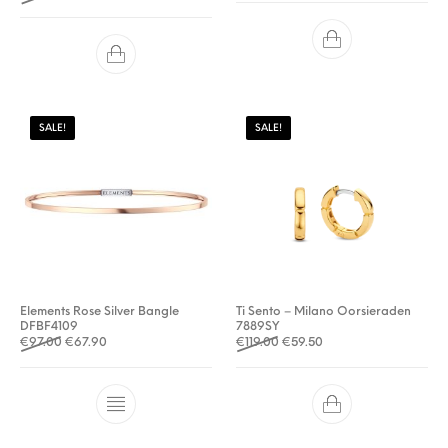
SALE!
SALE!
Elements Rose Silver Bangle
Ti Sento – Milano Oorsieraden
DFBF4109
7889SY
Oorspronkelijke prijs was: €97.00.
Huidige prijs is: €67.90.
Oorspronkelijke prijs was: €1
Huidige prijs is: €59.5
€
97.00
€
67.90
€
119.00
€
59.50