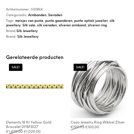
Artikelnummer:
330BLK
Categorieën:
Armbanden
,
Sieraden
Tags:
meisjes van punte
,
punte gaanderen
,
punte optiek juwelier
,
silk
jewellery
,
Silk sale
,
silk sieraden
,
zilveren armband
,
zilveren ring
Brand:
Silk Jewellery
Brand:
Silk Jewellery
Gerelateerde producten
SALE!
SALE!
Elements 18 Kt Yellow Gold
Casa Jewelry Ring Wikkel Zilver
Bracelet DFBF8127
Oorspronkelijke prijs was: €
Huidige prijs is: €10
€
199.95
€
100.00
Oorspronkelijke prijs was: €1,470.00.
Huidige prijs is: €1,029.00.
€
1,470.00
€
1,029.00