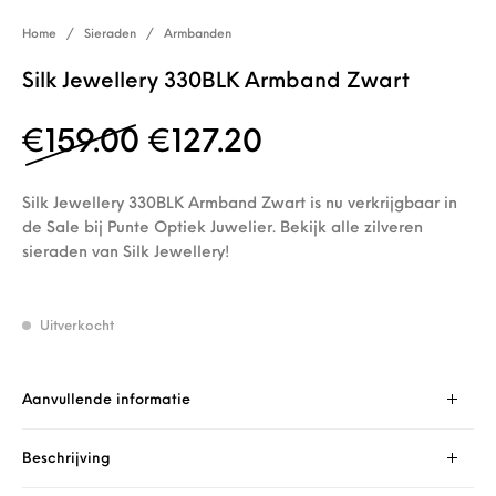
Home
/
Sieraden
/
Armbanden
Silk Jewellery 330BLK Armband Zwart
Oorspronkelijke prijs w
Huidige prijs is:
€
159.00
€
127.20
Silk Jewellery 330BLK Armband Zwart is nu verkrijgbaar in
de Sale bij Punte Optiek Juwelier. Bekijk alle zilveren
sieraden van Silk Jewellery!
Uitverkocht
Aanvullende informatie
Beschrijving