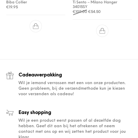
Biba Collier
Ti Sento – Milano Hanger
34015SY
€
19.95
Oorspronkelijke prijs was: €
Huidige prijs is: €54.
€
109.00
€
54.50
Cadeauverpakking
Wil je iemand verrassen met een van onze producten.
Geen probleem, bij de verzendmethode kun je kiezen
voor verzenden als cadeau!
Easy shopping
Wil je een product eerst passen of al dezelfde dag
hebben. Geef dit aan bij het afrekenen of neem
contact met ons op en wij zetten het product voor jou
klaar.