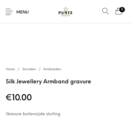
0
MENU
Sale
Sieraden
Horloges
Brillen
Home
/
Sieraden
/
Armbanden
Giftcard
Accessoires
Silk Jewellery Armband gravure
€
10.00
Gravure buitenzijde sluiting