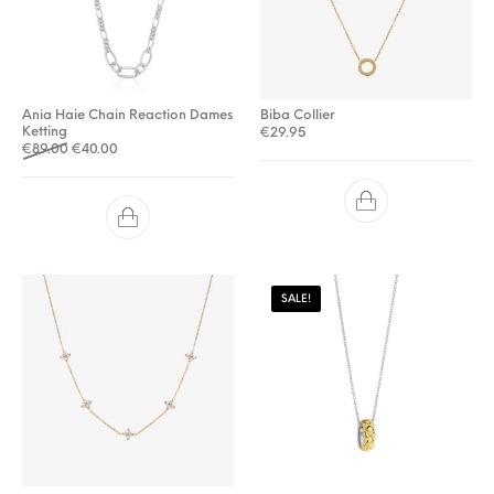
Ania Haie Chain Reaction Dames
Biba Collier
Ketting
€
29.95
Oorspronkelijke prijs was: €89.00.
Huidige prijs is: €40.00.
€
89.00
€
40.00
SALE!