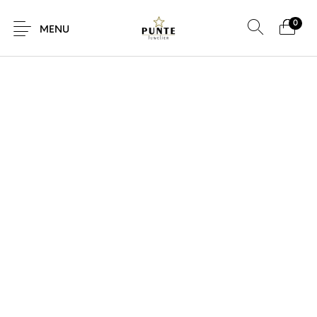
0
SALE!
MENU
Sale
Sieraden
Horloges
Brillen
Giftcard
Accessoires