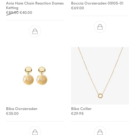
Ania Haie Chain Reaction Dames
Boccia Oorsieraden 05105-01
Ketting
€
69.00
Oorspronkelijke prijs was: €89.00.
Huidige prijs is: €40.00.
€
89.00
€
40.00
Biba Oorsieraden
Biba Collier
€
35.00
€
29.95