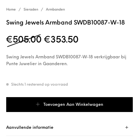
Home
/
Sieraden
/
Armbanden
Swing Jewels Armband SWDB10087-W-18
Oorspronkelijke prijs 
Huidige prijs i
€
505.00
€
353.50
Swing Jewels Armband SWDB10087-W-18 verkrijgbaar bij
Punte Juwelier in Gaanderen.
Slechts 1 resterend op voorraad
Swing Jewels Armband SWDB10087-W-18 aantal
Toevoegen Aan Winkelwagen
Aanvullende informatie