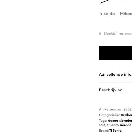
Ti Sento – Mil
Slechts 1 rester
Ti Sento - Mila
Aanvullende info
Beschrijving
Artikelnummer:
2302
Categorieën:
Armba
Tags:
dames sierade
sale
,
ti sento sierade
Brand:
Ti Sento