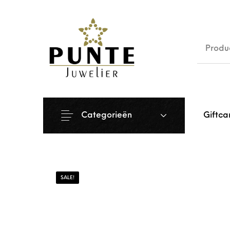
Sale
Siera
Categorieën
Giftca
SALE!