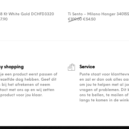
 18 Kt White Gold DCHFD3320
Ti Sento – Milano Hanger 34015
rspronkelijke prijs was: €97.00.
Huidige prijs is: €67.90.
Oorspronkelijke prijs was
Huidige prijs is: €
7.90
€
109.00
€
54.50
sy shopping
Service
 je een product eerst passen of
Punte staat voor klanttev
dezelfde dag hebben. Geef dit
en zal er dan ook alles a
 bij het afrekenen of neem
om jou te helpen met al j
tact met ons op en wij zetten
vragen of problemen. Dit 
 product voor jou klaar.
ons te bellen, te mailen 
langs te komen in de winke