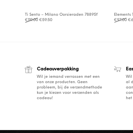
Ti Sento – Milano Oorsieraden 7889SY
Elements
Oorspronkelijke prijs was: €119.00.
Huidige prijs is: €59.50.
Oo
€
119.00
€
59.50
€
97.00
€
6
Cadeauverpakking
Ea
Wil je iemand verrassen met een
Wil
van onze producten. Geen
al 
probleem, bij de verzendmethode
aan
kun je kiezen voor verzenden als
con
cadeau!
het