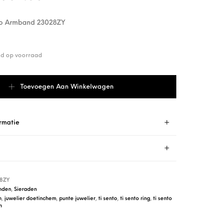
ano Armband 23028ZY
end op voorraad
no Armband 23028ZY aantal
Toevoegen Aan Winkelwagen
rmatie
8ZY
nden
,
Sieraden
n
,
juwelier doetinchem
,
punte juwelier
,
ti sento
,
ti sento ring
,
ti sento
n