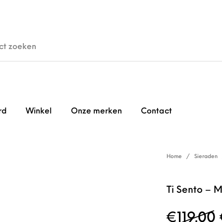
den
Horloges
Brillen
Gi
rd
Winkel
Onze merken
Contact
Home
/
Sieraden
Ti Sento –
€
119.00