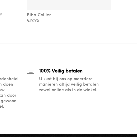
SY
Biba Collier
: €109.00.
54.50.
€
19.95
100% Veilig betalen
redenheid
U kunt bij ons op meerdere
an doen
manieren altijd veilig betalen
ouw
zowel online als in de winkel.
kan door
of gewoon
l.