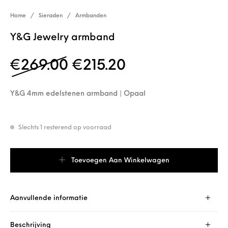
Home
/
Sieraden
/
Armbanden
Y&G Jewelry armband
Oorspronkelijke prijs 
Huidige prijs is
€
269.00
€
215.20
Y&G 4mm edelstenen armband | Opaal
Slechts 1 resterend op voorraad
Y&G Jewelry armband aantal
Toevoegen Aan Winkelwagen
Aanvullende informatie
Beschrijving