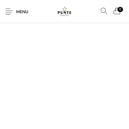
0
SALE!
MENU
Sale
Sieraden
Horloges
Brillen
Giftcard
Accessoires